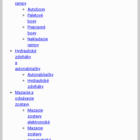
rampy
Autoboxy
Paletové
boxy
Prepravné
boxy
Nakladacie
rampy
Hydraulické
zdviháky
a
autonabijačky
Autonabíjačky
Hydraulické
zdviháky
Mazacie a
odsávacie
zostavy
Mazacie
zostavy
elektronické
Mazacie
zostavy
pneumatické