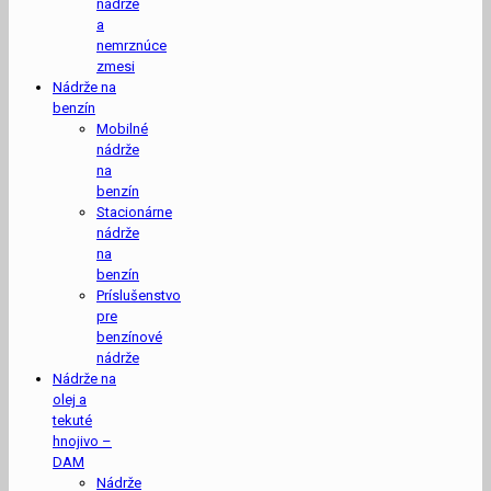
nádrže
a
nemrznúce
zmesi
Nádrže na
benzín
Mobilné
nádrže
na
benzín
Stacionárne
nádrže
na
benzín
Príslušenstvo
pre
benzínové
nádrže
Nádrže na
olej a
tekuté
hnojivo –
DAM
Nádrže