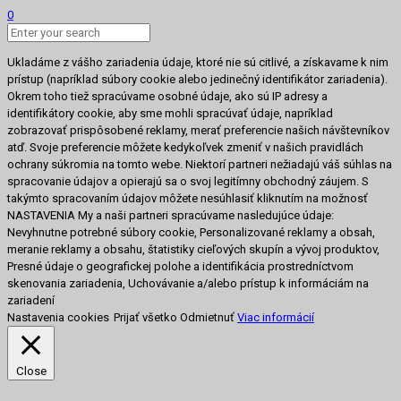
0
Ukladáme z vášho zariadenia údaje, ktoré nie sú citlivé, a získavame k nim
prístup (napríklad súbory cookie alebo jedinečný identifikátor zariadenia).
Okrem toho tiež spracúvame osobné údaje, ako sú IP adresy a
identifikátory cookie, aby sme mohli spracúvať údaje, napríklad
zobrazovať prispôsobené reklamy, merať preferencie našich návštevníkov
atď. Svoje preferencie môžete kedykoľvek zmeniť v našich pravidlách
ochrany súkromia na tomto webe. Niektorí partneri nežiadajú váš súhlas na
spracovanie údajov a opierajú sa o svoj legitímny obchodný záujem. S
takýmto spracovaním údajov môžete nesúhlasiť kliknutím na možnosť
NASTAVENIA My a naši partneri spracúvame nasledujúce údaje:
Nevyhnutne potrebné súbory cookie, Personalizované reklamy a obsah,
meranie reklamy a obsahu, štatistiky cieľových skupín a vývoj produktov,
Presné údaje o geografickej polohe a identifikácia prostredníctvom
skenovania zariadenia, Uchovávanie a/alebo prístup k informáciám na
zariadení
Nastavenia cookies
Prijať všetko
Odmietnuť
Viac informácií
Close