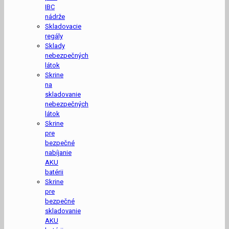
IBC
nádrže
Skladovacie
regály
Sklady
nebezpečných
látok
Skrine
na
skladovanie
nebezpečných
látok
Skrine
pre
bezpečné
nabíjanie
AKU
batérii
Skrine
pre
bezpečné
skladovanie
AKU