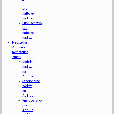
GRP
pre
naftové
nádrže
Príslušenstvo
pre
naftové
nádrže
Nádrže na
Adblue a
nemrznúce
zmesi
Mobilné
nádrže
na
AdBlue
Stacionárne
nádrže
na
AdBlue
Príslušenstvo
pre
Adblue