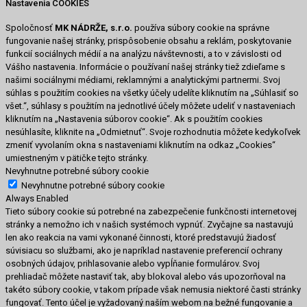
Nastavenia COOKIES
Spoločnosť
MK NÁDRŽE, s.r.o.
používa súbory cookie na správne
fungovanie našej stránky, prispôsobenie obsahu a reklám, poskytovanie
funkcií sociálnych médií a na analýzu návštevnosti, a to v závislosti od
Vášho nastavenia. Informácie o používaní našej stránky tiež zdieľame s
našimi sociálnymi médiami, reklamnými a analytickými partnermi. Svoj
súhlas s použitím cookies na všetky účely udelíte kliknutím na „Súhlasiť so
všet.“, súhlasy s použitím na jednotlivé účely môžete udeliť v nastaveniach
kliknutím na „Nastavenia súborov cookie“. Ak s použitím cookies
nesúhlasíte, kliknite na „Odmietnuť“. Svoje rozhodnutia môžete kedykoľvek
zmeniť vyvolaním okna s nastaveniami kliknutím na odkaz „Cookies“
umiestneným v pätičke tejto stránky.
Nevyhnutne potrebné súbory cookie
Nevyhnutne potrebné súbory cookie
Always Enabled
Tieto súbory cookie sú potrebné na zabezpečenie funkčnosti internetovej
stránky a nemožno ich v našich systémoch vypnúť. Zvyčajne sa nastavujú
len ako reakcia na vami vykonané činnosti, ktoré predstavujú žiadosť
súvisiacu so službami, ako je napríklad nastavenie preferencií ochrany
osobných údajov, prihlasovanie alebo vypĺňanie formulárov. Svoj
prehliadač môžete nastaviť tak, aby blokoval alebo vás upozorňoval na
takéto súbory cookie, v takom prípade však nemusia niektoré časti stránky
fungovať. Tento účel je vyžadovaný naším webom na bežné fungovanie a