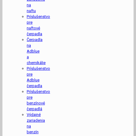
na
naftu
Príslušenstvo
pre
naftové
čerpadla
Čerpadla
na
Adblue
a
chemikálie
Príslušenstvo
pre
Adblue
čerpadla
Príslušenstvo
pre
benzínové
čerpadlá
Výdajné
zariadenia
na
benzín