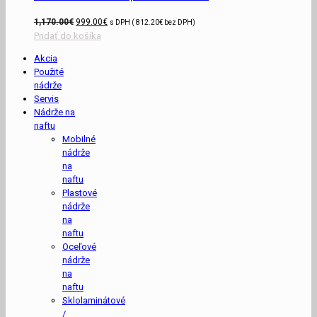
1,170.00
€
999.00
€
s DPH (
812.20
€
bez DPH)
Pridať do košíka
Akcia
Použité
nádrže
Servis
Nádrže na
naftu
Mobilné
nádrže
na
naftu
Plastové
nádrže
na
naftu
Oceľové
nádrže
na
naftu
Sklolaminátové
/