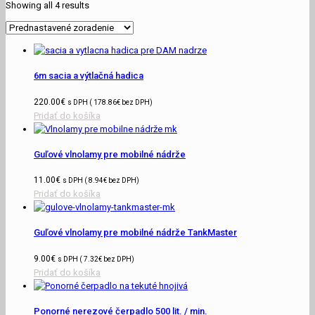
Showing all 4 results
6m sacia a výtlačná hadica
220.00
€
s DPH (
178.86
€
bez DPH)
Pridať do košíka
Guľové vlnolamy pre mobilné nádrže
11.00
€
s DPH (
8.94
€
bez DPH)
Pridať do košíka
Guľové vlnolamy pre mobilné nádrže TankMaster
9.00
€
s DPH (
7.32
€
bez DPH)
Pridať do košíka
Ponorné nerezové čerpadlo 500 lit. / min.