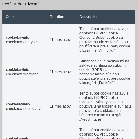
nedá sa deaktivovať.
Cookie
Duration
Description
Tento súbor cookie nastavuje
doplnok GDPR Cookie
cookielawinfo-
Consent. Súbor cookie sa
11 mesiacov
checkbox-analytics
používa na uloženie súhlasu
používateľa pre súbory cookie
v kategórii „Analytika“.
Súbor cookie je nastavený na
základe súhlasu so súbormi
cookielawinfo-
cookie GDPR na
11 mesiacov
checkbox-functional
zaznamenanie súhlasu
používateľa pre súbory cookie
v kategórii „Funkčné“.
Tento súbor cookie nastavuje
doplnok GDPR Cookie
Consent.
Súbory cookie sa
cookielawinfo-
11 mesiacov
používajú na uloženie súhlasu
checkbox-necessary
používateľa s ukladaním
súborov cookie v kategórii
„Nevyhnutné“.
Tento súbor cookie nastavuje
doplnok GDPR Cookie
cookielawinfo-
Consent.
Súbor cookie sa