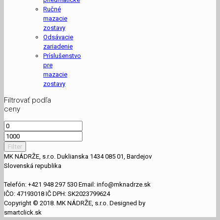
Ručné
mazacie
zostavy
Odsávacie
zariadenie
Príslušenstvo
pre
mazacie
zostavy
Filtrovať podľa
ceny
Filter
MK NÁDRŽE, s.r.o. Duklianska 1434 085 01, Bardejov
Slovenská republika
Telefón: +421 948 297 530 Email: info@mknadrze.sk
IČO: 47193018 IČ DPH: SK2023799624
Copyright © 2018. MK NÁDRŽE, s.r.o. Designed by
smartclick.sk