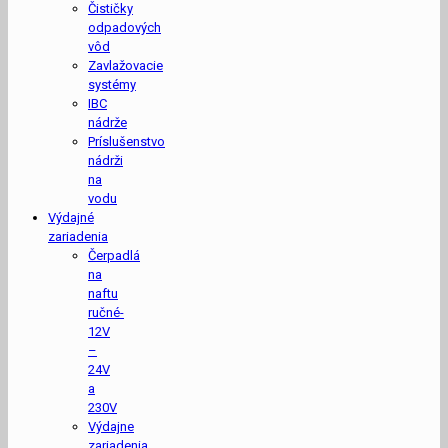
Čističky
odpadových
vôd
Zavlažovacie
systémy
IBC
nádrže
Príslušenstvo
nádrži
na
vodu
Výdajné
zariadenia
Čerpadlá
na
naftu
ručné-
12V
–
24V
a
230V
Výdajne
zariadenia