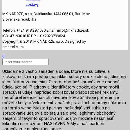
zostavy
MK NÁDRŽE, s.r.o. Duklianska 1434 085 01, Bardejov
Slovenská republika
Telefón: +421 948 297 530 Email: info@mknadrze.sk
IČO: 47193018 IČ DPH: SK2023799624
Copyright © 2018. MK NÁDRŽE, s.r.o. Designed by
smartclick.sk
0
Ukladáme z vášho zariadenia údaje, ktoré nie sú citlivé, a
získavame k nim prístup (napríklad súbory cookie alebo jedinečný
identifikátor zariadenia). Okrem toho tiež spracúvame osobné
údaje, ako sú IP adresy a identifikátory cookie, aby sme mohli
spracúvať údaje, napríklad zobrazovať prispôsobené reklamy,
merať preferencie našich návštevníkov atď. Svoje preferencie
môžete kedykoľvek zmeniť v našich pravidlách ochrany súkromia
na tomto webe. Niektorí partneri nežiadajú váš súhlas na
spracovanie údajov a opierajú sa o svoj legitímny obchodný
záujem. S takýmto spracovaním údajov môžete nesúhlasiť
kliknutím na možnosť NASTAVENIA My a naši partneri
spracúvame nasledujúce údaje: