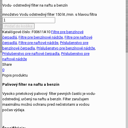
Vodu- odstredivý filter na naftu a benzín
množstvo Vodu odstredivý filter 150 lit./min. s hlavou filtra
Pridať do košíka
Katalógové číslo:
F00611A10
Filtre pre benzínové
čerpadlá
,
Filtre pre benzínové nádrže
,
Filtre pre naftové
čerpadlá
,
Filtre pre naftové nádrže
,
Príslušenstvo pre
benzínové čerpadla
,
Príslušenstvo pre benzínové nádrže
,
Príslušenstvo pre naftové čerpadla
,
Príslušenstvo pre
naftové nádrže
Share
0
Popis produktu
Palivový filter na naftu
a benzín
Vysoko prietokový palivový filter pevných častíc je vodu-
odstredivý, určený na naftu a benzín. Filter zaručujem
maximálnu možnú ochranu pred nečistotami a vodou
počas výdaja.