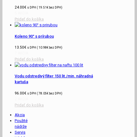
24.00
€
s DPH (
19.51
€
bez DPH)
5 AKCIA
Pridať do košíka
Koleno 90° s prírubou
13.50
€
s DPH (
10.98
€
bez DPH)
7 AKCIA
Pridať do košíka
Vodu odstredivý filter 150 lit./min. náhradná
kartuša
96.00
€
s DPH (
78.05
€
bez DPH)
2 AKCIA
Pridať do košíka
Akcia
Použité
nádrže
Servis