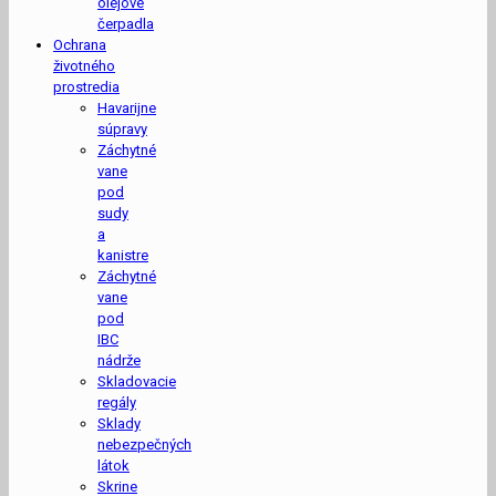
olejové
čerpadla
Ochrana
životného
prostredia
Havarijne
súpravy
Záchytné
vane
pod
sudy
a
kanistre
Záchytné
vane
pod
IBC
nádrže
Skladovacie
regály
Sklady
nebezpečných
látok
Skrine