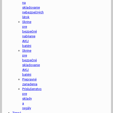
na
skladovanie
nebezpečných
látok
Skrine
pre
bezpečné
nabíjanie
AKU
batérii
Skrine
pre
bezpečné
skladovanie
AKU
batérii
Prepravné
zariadenia
Príslušenstvo
pre
sklady
a
regály
Zimná