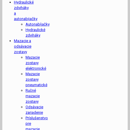
Hydraulické
zdviháky
a
autonabijačky
Autonabíjačky
Hydraulické
zdviháky
Mazacie a
odsávacie
zostavy
Mazacie
zostavy
elektronické
Mazacie
zostavy
pneumatické
Ručné
mazacie
zostavy
Odsávacie
zariadenie
Príslušenstvo
pre
mazacie