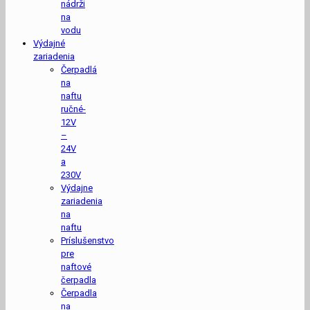
nádrži
na
vodu
Výdajné
zariadenia
Čerpadlá
na
naftu
ručné-
12V
–
24V
a
230V
Výdajne
zariadenia
na
naftu
Príslušenstvo
pre
naftové
čerpadla
Čerpadla
na