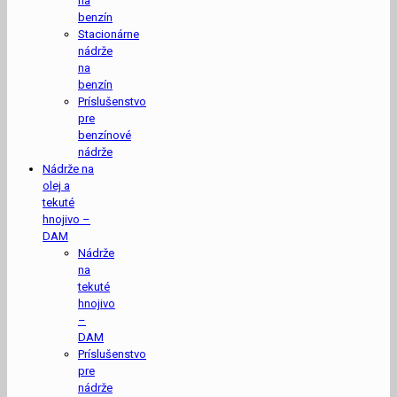
na
benzín
Stacionárne
nádrže
na
benzín
Príslušenstvo
pre
benzínové
nádrže
Nádrže na
olej a
tekuté
hnojivo –
DAM
Nádrže
na
tekuté
hnojivo
–
DAM
Príslušenstvo
pre
nádrže