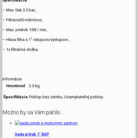
Špecifikácia:
– Max. tlak 3.5 bar.,
– Filtrácia30 mikrónov,
– Max. prietok 150l / min,
– Hlava filtra s 1″ vstupom/výstupom ,
– 1x filtračná vložka,
Informácie
Hmotnosť
2.3 kg
Špecifikácia
Poklop bez zámku, Uzamykateľný poklop
Možno by sa Vám páčilo…
Sada prírub 1″ BSP