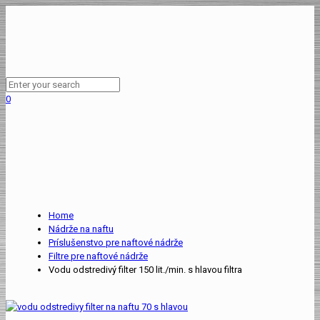
0
Home
Nádrže na naftu
Príslušenstvo pre naftové nádrže
Filtre pre naftové nádrže
Vodu odstredivý filter 150 lit./min. s hlavou filtra