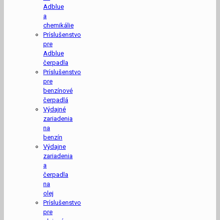
Adblue
a
chemikálie
Príslušenstvo
pre
Adblue
čerpadla
Príslušenstvo
pre
benzínové
čerpadlá
Výdajné
zariadenia
na
benzín
Výdajne
zariadenia
a
čerpadla
na
olej
Príslušenstvo
pre