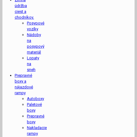
údržba
ciest a
chodníkov.
Posypové
vozíky
Nádoby
na
posypový
materiál
Lopaty
na
sneh
Prepravné
boxy a
nájazdové
rampy
Autoboxy
Paletové
boxy
Prepravné
boxy
Nakladacie
rampy