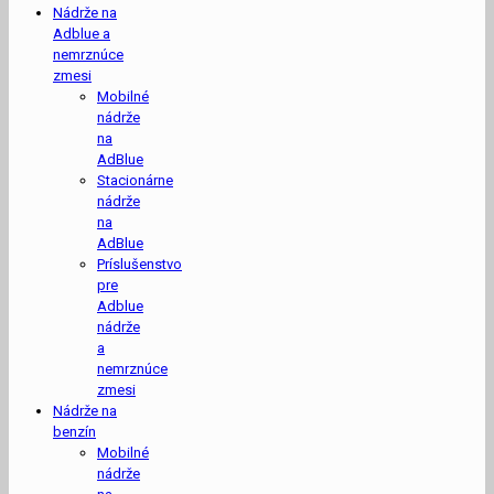
Nádrže na
Adblue a
nemrznúce
zmesi
Mobilné
nádrže
na
AdBlue
Stacionárne
nádrže
na
AdBlue
Príslušenstvo
pre
Adblue
nádrže
a
nemrznúce
zmesi
Nádrže na
benzín
Mobilné
nádrže