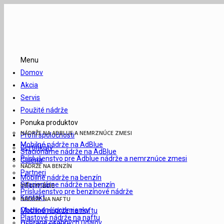
Menu
Domov
Akcia
Servis
Použité nádrže
Ponuka produktov
NÁDRŽE NA ADBLUE A NEMRZNÚCE ZMESI
Profil spoločnosti
Mobilné nádrže na AdBlue
Certifikáty
Stacionárne nádrže na AdBlue
Príslušenstvo pre Adblue nádrže a nemrznúce zmesi
Galéria
NÁDRŽE NA BENZÍN
Partneri
Mobilné nádrže na benzín
Stacionárne nádrže na benzín
Informácie
Príslušenstvo pre benzínové nádrže
Kontakt
NÁDRŽE NA NAFTU
Obchodné podmienky
Mobilné nádrže na naftu
Plastové nádrže na naftu
Ochrana osobných údajov