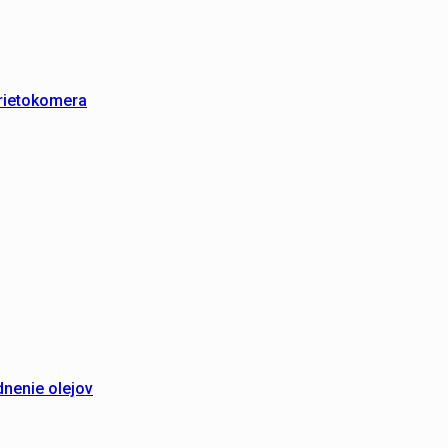
prietokomera
dnenie olejov