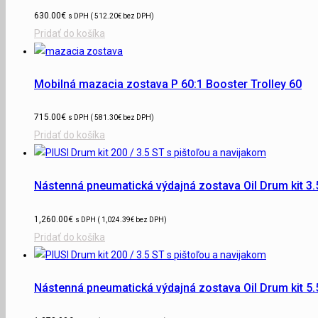
630.00
€
s DPH (
512.20
€
bez DPH)
Pridať do košíka
Mobilná mazacia zostava P 60:1 Booster Trolley 60
715.00
€
s DPH (
581.30
€
bez DPH)
Pridať do košíka
Nástenná pneumatická výdajná zostava Oil Drum kit 3.
1,260.00
€
s DPH (
1,024.39
€
bez DPH)
Pridať do košíka
Nástenná pneumatická výdajná zostava Oil Drum kit 5.