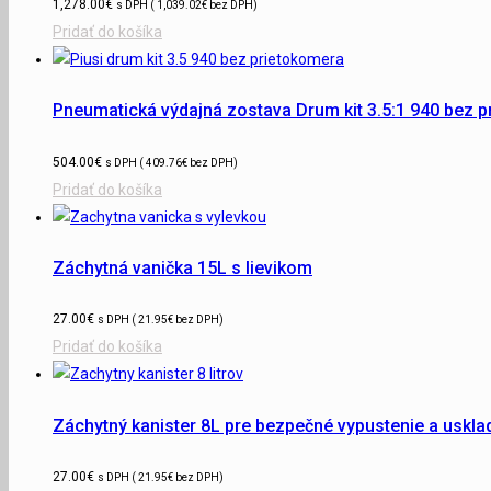
1,278.00
€
s DPH (
1,039.02
€
bez DPH)
Pridať do košíka
Pneumatická výdajná zostava Drum kit 3.5:1 940 bez 
504.00
€
s DPH (
409.76
€
bez DPH)
Pridať do košíka
Záchytná vanička 15L s lievikom
27.00
€
s DPH (
21.95
€
bez DPH)
Pridať do košíka
Záchytný kanister 8L pre bezpečné vypustenie a uskla
27.00
€
s DPH (
21.95
€
bez DPH)