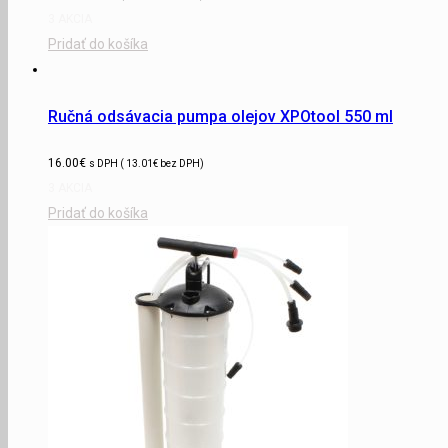
3 AKCIA
Pridať do košíka
Ručná odsávacia pumpa olejov XPOtool 550 ml
16.00
€
s DPH (
13.01
€
bez DPH)
3 AKCIA
Pridať do košíka