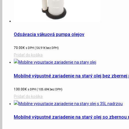
Odsávacia vákuová pumpa olejov
70.00
€
s DPH (
56.91
€
bez DPH)
Pridať do košíka
Mobilné výpustné zariadenie na starý olej bez zbernej
130.00
€
s DPH (
105.69
€
bez DPH)
Pridať do košíka
Mobilné výpustné zariadenie na starý olej so zbernou