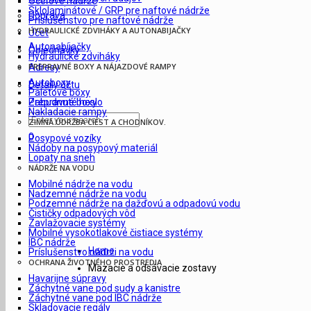
Oceľové nádrže
Sklolaminátové / GRP pre naftové nádrže
Doprava
Príslušenstvo pre naftové nádrže
HYDRAULICKÉ ZDVIHÁKY A AUTONABIJAČKY
Účet
Autonabíjačky
Objednávky
Hydraulické zdviháky
PREPRAVNÉ BOXY A NÁJAZDOVÉ RAMPY
Adresy
Autoboxy
Detaily účtu
Paletové boxy
Prepravné boxy
Zabudnuté heslo
Nakladacie rampy
ZIMNÁ ÚDRŽBA CIEST A CHODNÍKOV.
0
Posypové vozíky
Nádoby na posypový materiál
Lopaty na sneh
NÁDRŽE NA VODU
Mobilné nádrže na vodu
Nadzemné nádrže na vodu
Podzemné nádrže na dažďovú a odpadovú vodu
Čističky odpadových vôd
Zavlažovacie systémy
Mobilné vysokotlakové čistiace systémy
IBC nádrže
Home
Príslušenstvo nádrži na vodu
OCHRANA ŽIVOTNÉHO PROSTREDIA
Mazacie a odsávacie zostavy
Havarijne súpravy
Záchytné vane pod sudy a kanistre
Záchytné vane pod IBC nádrže
Skladovacie regály