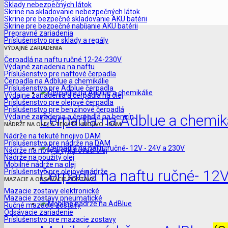
Sklady nebezpečných látok
Skrine na skladovanie nebezpečných látok
Skrine pre bezpečné skladovanie AKU batérii
Skrine pre bezpečné nabíjanie AKU batérii
Prepravné zariadenia
Príslušenstvo pre sklady a regály
VÝDAJNÉ ZARIADENIA
Čerpadlá na naftu ručné 12-24-230V
Výdajné zariadenia na naftu
Príslušenstvo pre naftové čerpadla
Čerpadla na Adblue a chemikálie
Príslušenstvo pre Adblue čerpadla
Výdajne zariadenia a čerpadla na olej
Príslušenstvo pre olejové čerpadla
Príslušenstvo pre benzínové čerpadlá
Čerpadla na Adblue a chemik
Výdajné zariadenia a čerpadlá na benzín
NÁDRŽE NA OLEJ A TEKUTÉ HNOJIVO - DAM
Nádrže na tekuté hnojivo DAM
Príslušenstvo pre nádrže na DAM
Nádrže na nový a vykurovací olej
Nádrže na použitý olej
Mobilné nádrže na olej
Čerpadlá na naftu ručné- 12
Príslušenstvo pre olejové nádrže
MAZACIE A ODSÁVACIE ZOSTAVY
Mazacie zostavy elektronické
Mazacie zostavy pneumatické
Ručné mazacie zostavy
Odsávacie zariadenie
Príslušenstvo pre mazacie zostavy