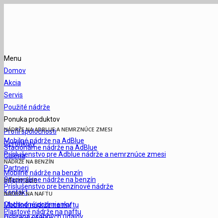
Menu
Domov
Akcia
Servis
Použité nádrže
Ponuka produktov
NÁDRŽE NA ADBLUE A NEMRZNÚCE ZMESI
Profil spoločnosti
Mobilné nádrže na AdBlue
Certifikáty
Stacionárne nádrže na AdBlue
Príslušenstvo pre Adblue nádrže a nemrznúce zmesi
Galéria
NÁDRŽE NA BENZÍN
Partneri
Mobilné nádrže na benzín
Stacionárne nádrže na benzín
Informácie
Príslušenstvo pre benzínové nádrže
Kontakt
NÁDRŽE NA NAFTU
Obchodné podmienky
Mobilné nádrže na naftu
Plastové nádrže na naftu
Ochrana osobných údajov