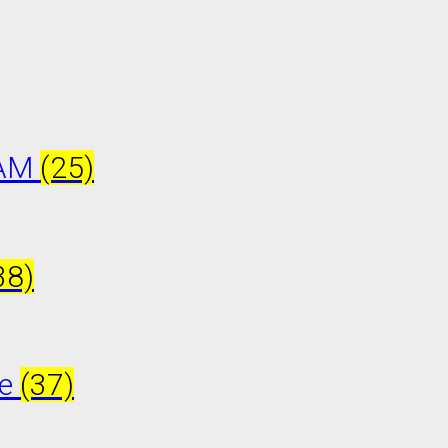
DAM
(25)
38)
ue
(37)