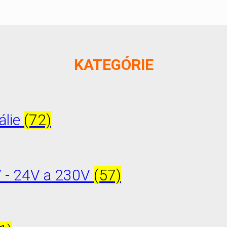
KATEGÓRIE
álie
(72)
V - 24V a 230V
(57)