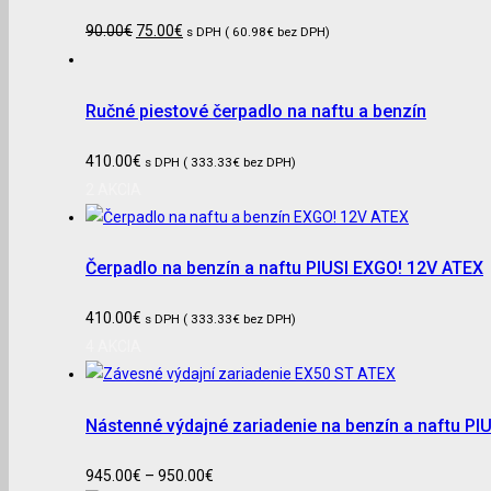
90.00
€
75.00
€
s DPH (
60.98
€
bez DPH)
Ručné piestové čerpadlo na naftu a benzín
410.00
€
s DPH (
333.33
€
bez DPH)
2 AKCIA
Čerpadlo na benzín a naftu PIUSI EXGO! 12V ATEX
410.00
€
s DPH (
333.33
€
bez DPH)
4 AKCIA
Nástenné výdajné zariadenie na benzín a naftu P
945.00
€
–
950.00
€