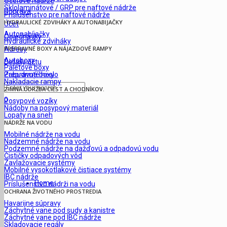
Oceľové nádrže
Sklolaminátové / GRP pre naftové nádrže
Doprava
Príslušenstvo pre naftové nádrže
HYDRAULICKÉ ZDVIHÁKY A AUTONABIJAČKY
Účet
Autonabíjačky
Objednávky
Hydraulické zdviháky
PREPRAVNÉ BOXY A NÁJAZDOVÉ RAMPY
Adresy
Autoboxy
Detaily účtu
Paletové boxy
Prepravné boxy
Zabudnuté heslo
Nakladacie rampy
ZIMNÁ ÚDRŽBA CIEST A CHODNÍKOV.
0
Posypové vozíky
Nádoby na posypový materiál
Lopaty na sneh
NÁDRŽE NA VODU
Mobilné nádrže na vodu
Nadzemné nádrže na vodu
Podzemné nádrže na dažďovú a odpadovú vodu
Čističky odpadových vôd
Zavlažovacie systémy
Mobilné vysokotlakové čistiace systémy
IBC nádrže
Home
Príslušenstvo nádrži na vodu
OCHRANA ŽIVOTNÉHO PROSTREDIA
Havarijne súpravy
Záchytné vane pod sudy a kanistre
Záchytné vane pod IBC nádrže
Skladovacie regály