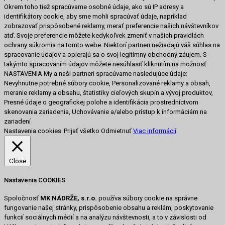
Okrem toho tiež spracúvame osobné údaje, ako sú IP adresy a
identifikátory cookie, aby sme mohli spracúvať údaje, napríklad
zobrazovať prispôsobené reklamy, merať preferencie našich návštevníkov
atď. Svoje preferencie môžete kedykoľvek zmeniť v našich pravidlách
ochrany súkromia na tomto webe. Niektorí partneri nežiadajú váš súhlas na
spracovanie údajov a opierajú sa o svoj legitímny obchodný záujem. S
takýmto spracovaním údajov môžete nesúhlasiť kliknutím na možnosť
NASTAVENIA My a naši partneri spracúvame nasledujúce údaje:
Nevyhnutne potrebné súbory cookie, Personalizované reklamy a obsah,
meranie reklamy a obsahu, štatistiky cieľových skupín a vývoj produktov,
Presné údaje o geografickej polohe a identifikácia prostredníctvom
skenovania zariadenia, Uchovávanie a/alebo prístup k informáciám na
zariadení
Nastavenia cookies
Prijať všetko
Odmietnuť
Viac informácií
Close
Nastavenia COOKIES
Spoločnosť
MK NÁDRŽE, s.r.o.
používa súbory cookie na správne
fungovanie našej stránky, prispôsobenie obsahu a reklám, poskytovanie
funkcií sociálnych médií a na analýzu návštevnosti, a to v závislosti od