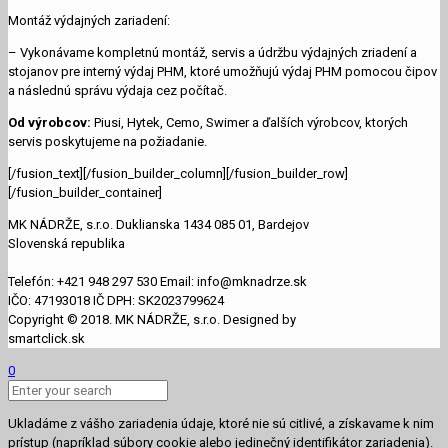
Montáž výdajných zariadení:
– Vykonávame kompletnú montáž, servis a údržbu výdajných zriadení a
stojanov pre interný výdaj PHM, ktoré umožňujú výdaj PHM pomocou čipov
a následnú správu výdaja cez počítač.
Od výrobcov:
Piusi, Hytek, Cemo, Swimer a ďalších výrobcov, ktorých
servis poskytujeme na požiadanie.
[/fusion_text][/fusion_builder_column][/fusion_builder_row]
[/fusion_builder_container]
MK NÁDRŽE, s.r.o. Duklianska 1434 085 01, Bardejov
Slovenská republika
Telefón: +421 948 297 530 Email: info@mknadrze.sk
IČO: 47193018 IČ DPH: SK2023799624
Copyright © 2018. MK NÁDRŽE, s.r.o. Designed by
smartclick.sk
0
Ukladáme z vášho zariadenia údaje, ktoré nie sú citlivé, a získavame k nim
prístup (napríklad súbory cookie alebo jedinečný identifikátor zariadenia).