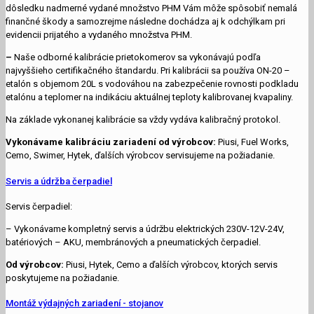
dôsledku nadmerné vydané množstvo PHM Vám môže spôsobiť nemalá
finančné škody a samozrejme následne dochádza aj k odchýlkam pri
evidencii prijatého a vydaného množstva PHM.
–
Naše odborné kalibrácie prietokomerov sa vykonávajú podľa
najvyššieho certifikačného štandardu. Pri kalibrácii sa používa ON-20 –
etalón s objemom 20L s vodováhou na zabezpečenie rovnosti podkladu
etalónu a teplomer na indikáciu aktuálnej teploty kalibrovanej kvapaliny.
Na základe vykonanej kalibrácie sa vždy vydáva kalibračný protokol.
Vykonávame kalibráciu zariadení od výrobcov:
Piusi, Fuel Works,
Cemo, Swimer, Hytek, ďalších výrobcov servisujeme na požiadanie.
Servis a údržba čerpadiel
Servis čerpadiel:
– Vykonávame kompletný servis a údržbu elektrických 230V-12V-24V,
batériových – AKU, membránových a pneumatických čerpadiel.
Od výrobcov:
Piusi, Hytek, Cemo a ďalších výrobcov, ktorých servis
poskytujeme na požiadanie.
Montáž výdajných zariadení - stojanov