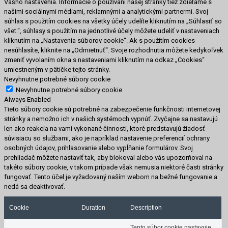
Vášho nastavenia. Informácie o používaní našej stránky tiež zdieľame s
našimi sociálnymi médiami, reklamnými a analytickými partnermi. Svoj
súhlas s použitím cookies na všetky účely udelíte kliknutím na „Súhlasiť so
všet.“, súhlasy s použitím na jednotlivé účely môžete udeliť v nastaveniach
kliknutím na „Nastavenia súborov cookie“. Ak s použitím cookies
nesúhlasíte, kliknite na „Odmietnuť“. Svoje rozhodnutia môžete kedykoľvek
zmeniť vyvolaním okna s nastaveniami kliknutím na odkaz „Cookies“
umiestneným v pätičke tejto stránky.
Nevyhnutne potrebné súbory cookie
Nevyhnutne potrebné súbory cookie
Always Enabled
Tieto súbory cookie sú potrebné na zabezpečenie funkčnosti internetovej
stránky a nemožno ich v našich systémoch vypnúť. Zvyčajne sa nastavujú
len ako reakcia na vami vykonané činnosti, ktoré predstavujú žiadosť
súvisiacu so službami, ako je napríklad nastavenie preferencií ochrany
osobných údajov, prihlasovanie alebo vypĺňanie formulárov. Svoj
prehliadač môžete nastaviť tak, aby blokoval alebo vás upozorňoval na
takéto súbory cookie, v takom prípade však nemusia niektoré časti stránky
fungovať. Tento účel je vyžadovaný naším webom na bežné fungovanie a
nedá sa deaktivovať.
Cookie
Duration
Description
Tento súbor cookie nastavuje