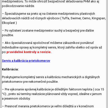
medzipriestoru. To môže ohroziť bezpečnosť skladovania PHM ako aj
poškodzovanie nádrže.
– Špecializujeme sa preto aj na čistenie medzipriestoru plastových
skladovacích nádrži od rôznych výrobcov ( Tuffa, Swimer, Cemo, Kingspan,
Elkoplast )
– Po vyčistení zostane medzipriestor suchý a bezpečný pre ďalšie
použitie.
– Ako špecializovaná spoločnosť môžeme zákazníkovi ponúknuť
individuálne opravy aj kompletný servis, ktorý zahŕňa všetko od opráv až
po
pravidelné kontroly a revízie.
Servis a kalibrácia prietokomerov
Kalibrácia:
Poskytujeme kompletný servis a kalibráciu mechanických a digitálnych
prietokomerov pre nekomerčné použitie.
– Pre vykonanie správnej kalibrácie je dôležitým faktorom teplota ( cca 15
°C) , preto sú termíny realizácie plánované vždy vopred, ideálne v jarnom
a jesennom obdoby.
– Presnosť merania prietokomerov je veľmi dôležitá a v konečnom