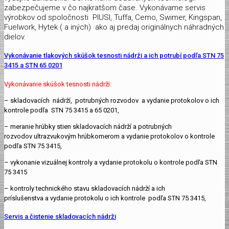
zabezpečujeme v čo najkratšom čase. Vykonávame servis
výrobkov od spoločnosti PIUSI, Tuffa, Cemo, Swimer, Kingspan,
Fuelwork, Hytek ( a iných) ako aj predaj originálnych náhradných
dielov.
Vykonávanie tlakových skúšok tesnosti nádrži a ich potrubí podľa STN 75
3415 a STN 65 0201
Vykonávanie skúšok tesnosti nádrži:
– skladovacích nádrží, potrubných rozvodov a vydanie protokolov o ich
kontrole podľa STN 75 3415 a 65 0201,
– meranie hrúbky stien skladovacích nádrží a potrubných
rozvodov ultrazvukovým hrúbkomerom a vydanie protokolov o kontrole
podľa STN 75 3415,
– vykonanie vizuálnej kontroly a vydanie protokolu o kontrole podľa STN
75 3415
– kontroly technického stavu skladovacích nádrží a ich
príslušenstva a vydanie protokolu o ich kontrole podľa STN 75 3415,
Servis a čistenie skladovacích nádrži