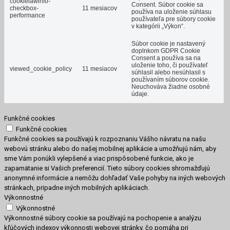
cookielawinfo-
Consent.
Súbor cookie sa
checkbox-
11 mesiacov
používa na uloženie súhlasu
performance
používateľa pre súbory cookie
v kategórii „Výkon“.
Súbor cookie je nastavený
doplnkom GDPR Cookie
Consent a používa sa na
uloženie toho, či používateľ
viewed_cookie_policy
11 mesiacov
súhlasil alebo nesúhlasil s
používaním súborov cookie.
Neuchováva žiadne osobné
údaje.
Funkčné cookies
Funkčné cookies
Funkčné cookies sa používajú k rozpoznaniu Vášho návratu na našu
webovú stránku alebo do našej mobilnej aplikácie a umožňujú nám, aby
sme Vám ponúkli vylepšené a viac prispôsobené funkcie, ako je
zapamätanie si Vašich preferencií. Tieto súbory cookies shromažďujú
anonymné informácie a nemôžu dohľadať Vaše pohyby na iných webových
stránkach, pripadne iných mobilných aplikáciach.
Výkonnostné
Výkonnostné
Výkonnostné súbory cookie sa používajú na pochopenie a analýzu
kľúčových indexov výkonnosti webovej stránky, čo pomáha pri