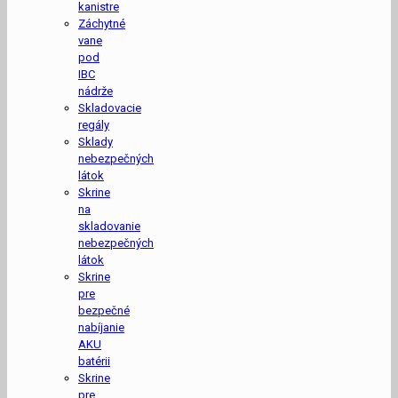
kanistre
Záchytné
vane
pod
IBC
nádrže
Skladovacie
regály
Sklady
nebezpečných
látok
Skrine
na
skladovanie
nebezpečných
látok
Skrine
pre
bezpečné
nabíjanie
AKU
batérii
Skrine
pre