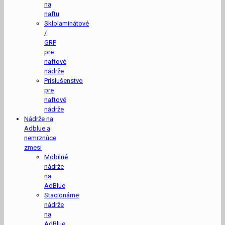
na
naftu
Sklolaminátové
/
GRP
pre
naftové
nádrže
Príslušenstvo
pre
naftové
nádrže
Nádrže na
Adblue a
nemrznúce
zmesi
Mobilné
nádrže
na
AdBlue
Stacionárne
nádrže
na
AdBlue