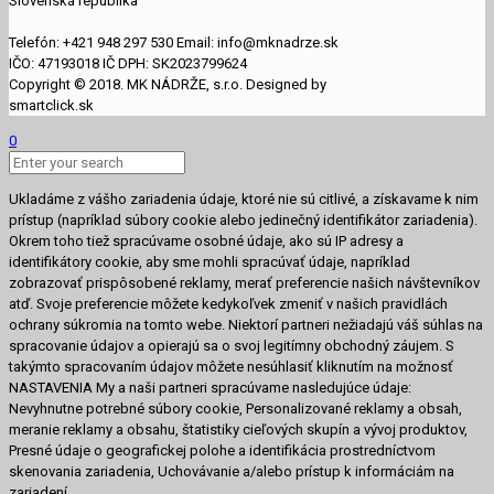
Slovenská republika
Telefón: +421 948 297 530 Email: info@mknadrze.sk
IČO: 47193018 IČ DPH: SK2023799624
Copyright © 2018. MK NÁDRŽE, s.r.o. Designed by
smartclick.sk
0
Ukladáme z vášho zariadenia údaje, ktoré nie sú citlivé, a získavame k nim
prístup (napríklad súbory cookie alebo jedinečný identifikátor zariadenia).
Okrem toho tiež spracúvame osobné údaje, ako sú IP adresy a
identifikátory cookie, aby sme mohli spracúvať údaje, napríklad
zobrazovať prispôsobené reklamy, merať preferencie našich návštevníkov
atď. Svoje preferencie môžete kedykoľvek zmeniť v našich pravidlách
ochrany súkromia na tomto webe. Niektorí partneri nežiadajú váš súhlas na
spracovanie údajov a opierajú sa o svoj legitímny obchodný záujem. S
takýmto spracovaním údajov môžete nesúhlasiť kliknutím na možnosť
NASTAVENIA My a naši partneri spracúvame nasledujúce údaje:
Nevyhnutne potrebné súbory cookie, Personalizované reklamy a obsah,
meranie reklamy a obsahu, štatistiky cieľových skupín a vývoj produktov,
Presné údaje o geografickej polohe a identifikácia prostredníctvom
skenovania zariadenia, Uchovávanie a/alebo prístup k informáciám na
zariadení