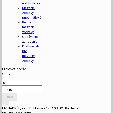
elektronické
Mazacie
zostavy
pneumatické
Ručné
mazacie
zostavy
Odsávacie
zariadenie
Príslušenstvo
pre
mazacie
zostavy
Filtrovať podľa
ceny
Filter
MK NÁDRŽE, s.r.o. Duklianska 1434 085 01, Bardejov