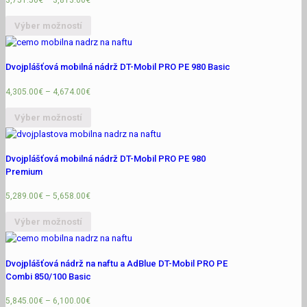
3,751.50
€
–
3,813.00
€
Výber možností
Dvojplášťová mobilná nádrž DT-Mobil PRO PE 980 Basic
4,305.00
€
–
4,674.00
€
Výber možností
Dvojplášťová mobilná nádrž DT-Mobil PRO PE 980
Premium
5,289.00
€
–
5,658.00
€
Výber možností
Dvojplášťová nádrž na naftu a AdBlue DT-Mobil PRO PE
Combi 850/100 Basic
5,845.00
€
–
6,100.00
€