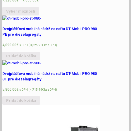
7,320.00
€
–
7,650.00
€
Výber možností
Dvojplášťová mobilná nádrž na naftu DT-Mobil PRO 980
PE pre dieselagregáty
4,090.00
€
s DPH (
3,325.20
€
bez DPH)
Pridať do košíka
Dvojplášťová mobilná nádrž na naftu DT-Mobil PRO 980
ST pre dieselagregáty
5,800.00
€
s DPH (
4,715.45
€
bez DPH)
Pridať do košíka