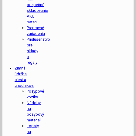
bezpečné
skladovanie
AKU
batérii
Prepravné
zariadenia
Príslušenstvo
pre
sklady
a
regály
Zimná
údržba
ciest a
chodníkov.
Posypové
vozíky
Nádoby
na
posypový
materiál
Lopaty
na