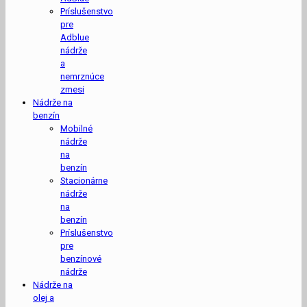
Príslušenstvo
pre
Adblue
nádrže
a
nemrznúce
zmesi
Nádrže na
benzín
Mobilné
nádrže
na
benzín
Stacionárne
nádrže
na
benzín
Príslušenstvo
pre
benzínové
nádrže
Nádrže na
olej a