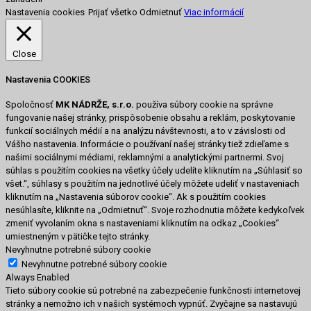
Nastavenia cookies
Prijať všetko
Odmietnuť
Viac informácií
Close
Nastavenia COOKIES
Spoločnosť
MK NÁDRŽE, s.r.o.
používa súbory cookie na správne
fungovanie našej stránky, prispôsobenie obsahu a reklám, poskytovanie
funkcií sociálnych médií a na analýzu návštevnosti, a to v závislosti od
Vášho nastavenia. Informácie o používaní našej stránky tiež zdieľame s
našimi sociálnymi médiami, reklamnými a analytickými partnermi. Svoj
súhlas s použitím cookies na všetky účely udelíte kliknutím na „Súhlasiť so
všet.“, súhlasy s použitím na jednotlivé účely môžete udeliť v nastaveniach
kliknutím na „Nastavenia súborov cookie“. Ak s použitím cookies
nesúhlasíte, kliknite na „Odmietnuť“. Svoje rozhodnutia môžete kedykoľvek
zmeniť vyvolaním okna s nastaveniami kliknutím na odkaz „Cookies“
umiestneným v pätičke tejto stránky.
Nevyhnutne potrebné súbory cookie
Nevyhnutne potrebné súbory cookie
Always Enabled
Tieto súbory cookie sú potrebné na zabezpečenie funkčnosti internetovej
stránky a nemožno ich v našich systémoch vypnúť. Zvyčajne sa nastavujú