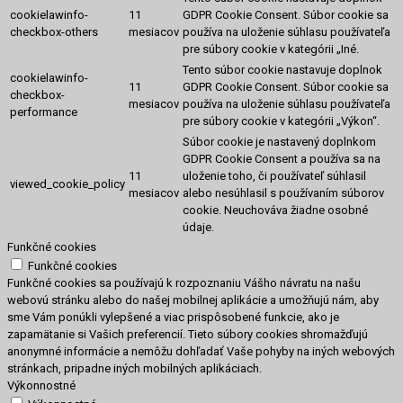
cookielawinfo-
11
GDPR Cookie Consent.
Súbor cookie sa
checkbox-others
mesiacov
používa na uloženie súhlasu používateľa
pre súbory cookie v kategórii „Iné.
Tento súbor cookie nastavuje doplnok
cookielawinfo-
11
GDPR Cookie Consent.
Súbor cookie sa
checkbox-
mesiacov
používa na uloženie súhlasu používateľa
performance
pre súbory cookie v kategórii „Výkon“.
Súbor cookie je nastavený doplnkom
GDPR Cookie Consent a používa sa na
11
uloženie toho, či používateľ súhlasil
viewed_cookie_policy
mesiacov
alebo nesúhlasil s používaním súborov
cookie.
Neuchováva žiadne osobné
údaje.
Funkčné cookies
Funkčné cookies
Funkčné cookies sa používajú k rozpoznaniu Vášho návratu na našu
webovú stránku alebo do našej mobilnej aplikácie a umožňujú nám, aby
sme Vám ponúkli vylepšené a viac prispôsobené funkcie, ako je
zapamätanie si Vašich preferencií. Tieto súbory cookies shromažďujú
anonymné informácie a nemôžu dohľadať Vaše pohyby na iných webových
stránkach, pripadne iných mobilných aplikáciach.
Výkonnostné