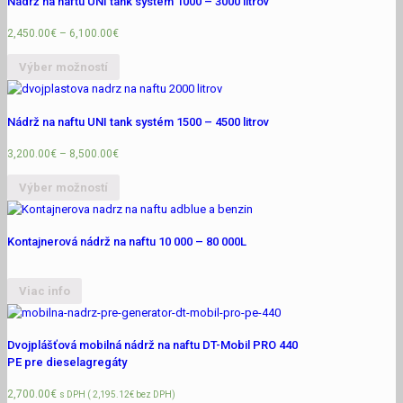
Nádrž na naftu UNI tank systém 1000 – 3000 litrov
2,450.00
€
–
6,100.00
€
Výber možností
Nádrž na naftu UNI tank systém 1500 – 4500 litrov
3,200.00
€
–
8,500.00
€
Výber možností
Kontajnerová nádrž na naftu 10 000 – 80 000L
Viac info
Dvojplášťová mobilná nádrž na naftu DT-Mobil PRO 440
PE pre dieselagregáty
2,700.00
€
s DPH (
2,195.12
€
bez DPH)