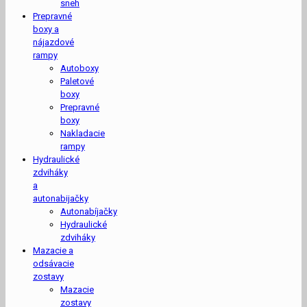
sneh
Prepravné
boxy a
nájazdové
rampy
Autoboxy
Paletové
boxy
Prepravné
boxy
Nakladacie
rampy
Hydraulické
zdviháky
a
autonabijačky
Autonabíjačky
Hydraulické
zdviháky
Mazacie a
odsávacie
zostavy
Mazacie
zostavy