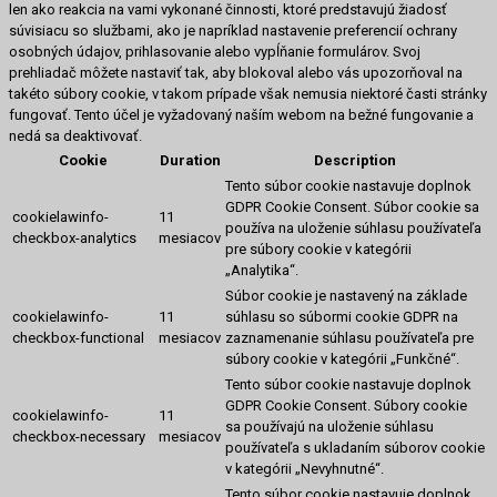
len ako reakcia na vami vykonané činnosti, ktoré predstavujú žiadosť
súvisiacu so službami, ako je napríklad nastavenie preferencií ochrany
osobných údajov, prihlasovanie alebo vypĺňanie formulárov. Svoj
prehliadač môžete nastaviť tak, aby blokoval alebo vás upozorňoval na
takéto súbory cookie, v takom prípade však nemusia niektoré časti stránky
fungovať. Tento účel je vyžadovaný naším webom na bežné fungovanie a
nedá sa deaktivovať.
Cookie
Duration
Description
Tento súbor cookie nastavuje doplnok
GDPR Cookie Consent. Súbor cookie sa
cookielawinfo-
11
používa na uloženie súhlasu používateľa
checkbox-analytics
mesiacov
pre súbory cookie v kategórii
„Analytika“.
Súbor cookie je nastavený na základe
cookielawinfo-
11
súhlasu so súbormi cookie GDPR na
checkbox-functional
mesiacov
zaznamenanie súhlasu používateľa pre
súbory cookie v kategórii „Funkčné“.
Tento súbor cookie nastavuje doplnok
GDPR Cookie Consent.
Súbory cookie
cookielawinfo-
11
sa používajú na uloženie súhlasu
checkbox-necessary
mesiacov
používateľa s ukladaním súborov cookie
v kategórii „Nevyhnutné“.
Tento súbor cookie nastavuje doplnok