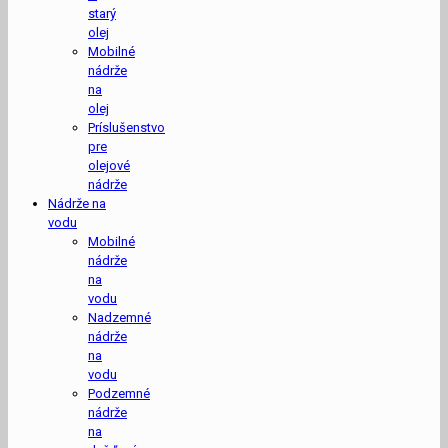
starý
olej
Mobilné
nádrže
na
olej
Príslušenstvo
pre
olejové
nádrže
Nádrže na
vodu
Mobilné
nádrže
na
vodu
Nadzemné
nádrže
na
vodu
Podzemné
nádrže
na