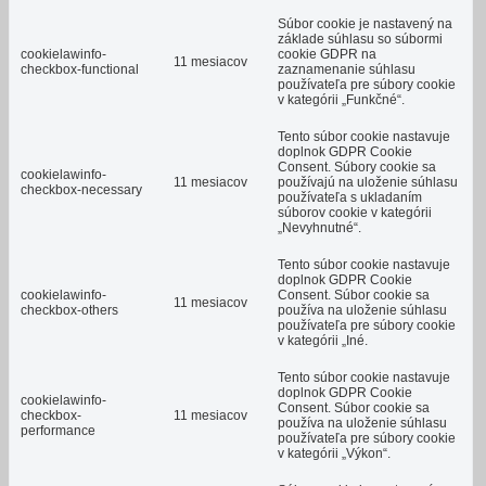
Súbor cookie je nastavený na
základe súhlasu so súbormi
cookielawinfo-
cookie GDPR na
11 mesiacov
checkbox-functional
zaznamenanie súhlasu
používateľa pre súbory cookie
v kategórii „Funkčné“.
Tento súbor cookie nastavuje
doplnok GDPR Cookie
Consent.
Súbory cookie sa
cookielawinfo-
11 mesiacov
používajú na uloženie súhlasu
checkbox-necessary
používateľa s ukladaním
súborov cookie v kategórii
„Nevyhnutné“.
Tento súbor cookie nastavuje
doplnok GDPR Cookie
cookielawinfo-
Consent.
Súbor cookie sa
11 mesiacov
checkbox-others
používa na uloženie súhlasu
používateľa pre súbory cookie
v kategórii „Iné.
Tento súbor cookie nastavuje
doplnok GDPR Cookie
cookielawinfo-
Consent.
Súbor cookie sa
checkbox-
11 mesiacov
používa na uloženie súhlasu
performance
používateľa pre súbory cookie
v kategórii „Výkon“.