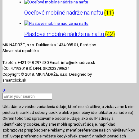
Oceľové mobilné nádrže na naftu
(11)
Plastové mobilné nádrže na naftu
(42)
MK NÁDRŽE, s.r.o. Duklianska 1434 085 01, Bardejov
Slovenská republika
Telefón: +421 948 297 530 Email: info@mknadrze.sk
IČO: 47193018 IČ DPH: SK2023799624
Copyright © 2018. MK NÁDRŽE, s.r.o. Designed by
smartclick.sk
0
Ukladáme z vášho zariadenia údaje, ktoré nie sú citlivé, a získavame k nim
prístup (napríklad súbory cookie alebo jedinečný identifikátor zariadenia).
Okrem toho tiež spracúvame osobné údaje, ako sú IP adresy a
identifikátory cookie, aby sme mohli spracúvať údaje, napríklad
zobrazovať prispôsobené reklamy, merať preferencie našich návštevníkov
atď. Svoje preferencie môžete kedykoľvek zmeniť v našich pravidlách