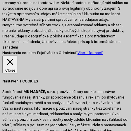
ochrany súkromia na tomto webe. Niektorí partneri nežiadajú váš súhlas na
spracovanie údajov a opierajú sa o svoj legitímny obchodný záujem. S
takýmto spracovaním údajov môžete nesúhlasiť kliknutím na možnosť
NASTAVENIA My a naši partneri spracúvame nasledujúce údaje:
Nevyhnutne potrebné súbory cookie, Personalizované reklamy a obsah,
meranie reklamy a obsahu, štatistiky cieľových skupín a vývoj produktov,
Presné údaje o geografickej polohe a identifikácia prostredníctvom
skenovania zariadenia, Uchovávanie a/alebo prístup k informáciám na
zariadení
Nastavenia cookies
Prijať všetko
Odmietnuť
Viac informácií
Close
Nastavenia COOKIES
Spoločnosť
MK NÁDRŽE, s.r.o.
používa súbory cookie na správne
fungovanie našej stránky, prispôsobenie obsahu a reklám, poskytovanie
funkcií sociálnych médií a na analýzu návštevnosti, a to v závislosti od
Vášho nastavenia. Informácie o používaní našej stránky tiež zdieľame s
našimi sociálnymi médiami, reklamnými a analytickými partnermi. Svoj
súhlas s použitím cookies na všetky účely udelíte kliknutím na „Súhlasiť so
všet.“, súhlasy s použitím na jednotlivé účely môžete udeliť v nastaveniach
kliknutím na „Nastavenia súborov cookie“. Ak s použitím cookies