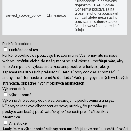
Súbor cookie je nastavený
doplnkom GDPR Cookie
Consent a používa sa na
uloženie toho, či používateľ
viewed_cookie_policy
11 mesiacov
súhlasil alebo nesúhlasil s
používaním súborov cookie.
Neuchováva žiadne osobné
údaje.
Funkčné cookies
Funkčné cookies
Funkčné cookies sa používajú k rozpoznaniu Vášho návratu na našu
webovú stránku alebo do našej mobilnej aplikácie a umožňujú nám, aby
sme Vám ponúkli vylepšené a viac prispôsobené funkcie, ako je
zapamätanie si Vašich preferencií. Tieto súbory cookies shromažďujú
anonymné informácie a nemôžu dohľadať Vaše pohyby na iných webových
stránkach, pripadne iných mobilných aplikáciach.
Výkonnostné
Výkonnostné
Výkonnostné súbory cookie sa používajú na pochopenie a analýzu
kľúčových indexov výkonnosti webovej stránky, čo pomáha pri
poskytovaní lepšej používateľskej skúsenosti pre návštevníkov.
Analytické
Analytické
Analytické a výkonnostné súbory nám umožňujú rozoznať a spočítať počet