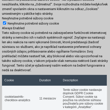
nesúhlasíte, kliknite na „Odmietnuť“. Svoje rozhodnutia môžete kedykoľvek
zmeniť vyvolaním okna s nastaveniami kliknutím na odkaz „Cookies“
umiestneným v pätičke tejto stránky.
Nevyhnutne potrebné súbory cookie
Nevyhnutne potrebné súbory cookie
Always Enabled
Tieto súbory cookie sú potrebné na zabezpečenie funkčnosti internetovej
stránky a nemožno ich v našich systémoch vypnúť. Zvyčajne sa nastavujú
len ako reakcia na vami vykonané činnosti, ktoré predstavujú žiadosť
súvisiacu so službami, ako je napríklad nastavenie preferencií ochrany
osobných údajov, prihlasovanie alebo vypĺňanie formulárov. Svoj
prehliadač môžete nastaviť tak, aby blokoval alebo vás upozorňoval na
takéto súbory cookie, v takom prípade však nemusia niektoré časti stránky
fungovať. Tento účel je vyžadovaný naším webom na bežné fungovanie a
nedá sa deaktivovať.
Cookie
Duration
Description
Tento súbor cookie nastavuje
doplnok GDPR Cookie
cookielawinfo-
Consent. Súbor cookie sa
11 mesiacov
checkbox-analytics
používa na uloženie súhlasu
používateľa pre súbory cookie
v kategórii „Analytika“.