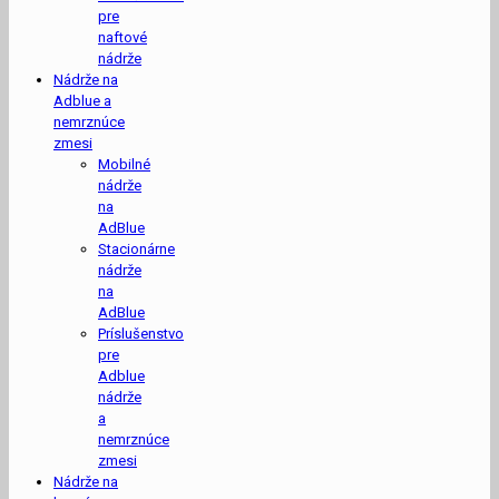
pre
naftové
nádrže
Nádrže na
Adblue a
nemrznúce
zmesi
Mobilné
nádrže
na
AdBlue
Stacionárne
nádrže
na
AdBlue
Príslušenstvo
pre
Adblue
nádrže
a
nemrznúce
zmesi
Nádrže na