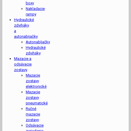
boxy
Nakladacie
rampy
Hydraulické
zdviháky
a
autonabijačky
Autonabíjačky
Hydraulické
zdviháky
Mazacie a
odsávacie
zostavy
Mazacie
zostavy
elektronické
Mazacie
zostavy
pneumatické
Ručné
mazacie
zostavy
Odsávacie
zariadenie