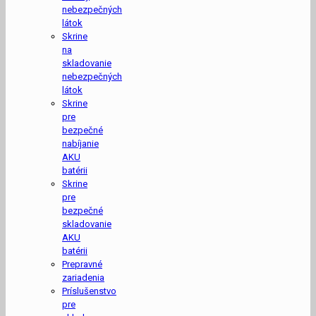
nebezpečných
látok
Skrine
na
skladovanie
nebezpečných
látok
Skrine
pre
bezpečné
nabíjanie
AKU
batérii
Skrine
pre
bezpečné
skladovanie
AKU
batérii
Prepravné
zariadenia
Príslušenstvo
pre