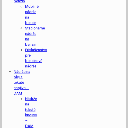
benzín
Mobilné
nádrže
na
benzín
Stacionárne
nádrže
na
benzín
Príslušenstvo
pre
benzínové
nádrže
Nádrže na
olej a
tekuté
hnojivo –
DAM
Nádrže
na
tekuté
hnojivo
–
DAM