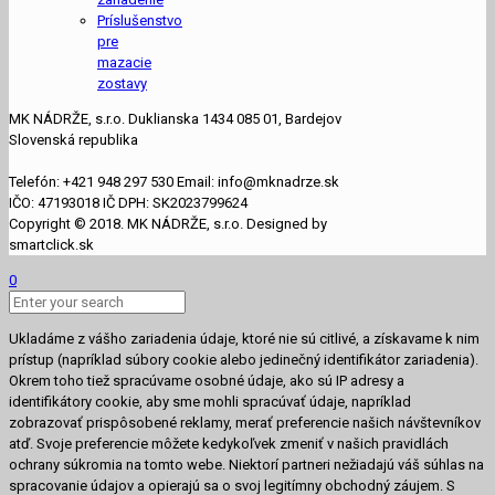
Príslušenstvo
pre
mazacie
zostavy
MK NÁDRŽE, s.r.o. Duklianska 1434 085 01, Bardejov
Slovenská republika
Telefón: +421 948 297 530 Email: info@mknadrze.sk
IČO: 47193018 IČ DPH: SK2023799624
Copyright © 2018. MK NÁDRŽE, s.r.o. Designed by
smartclick.sk
0
Ukladáme z vášho zariadenia údaje, ktoré nie sú citlivé, a získavame k nim
prístup (napríklad súbory cookie alebo jedinečný identifikátor zariadenia).
Okrem toho tiež spracúvame osobné údaje, ako sú IP adresy a
identifikátory cookie, aby sme mohli spracúvať údaje, napríklad
zobrazovať prispôsobené reklamy, merať preferencie našich návštevníkov
atď. Svoje preferencie môžete kedykoľvek zmeniť v našich pravidlách
ochrany súkromia na tomto webe. Niektorí partneri nežiadajú váš súhlas na
spracovanie údajov a opierajú sa o svoj legitímny obchodný záujem. S