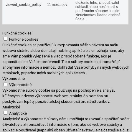
uloženie toho, či používateľ
viewed_cookie_policy
11 mesiacov
súhlasil alebo nesúhlasil s
používaním súborov cookie.
Neuchováva žiadne osobné
údaje.
Funkčné cookies
Funkčné cookies
Funkčné cookies sa používajú k rozpoznaniu Vášho návratu na našu
webovú stránku alebo do našej mobilnej aplikácie a umožňujú nám, aby
sme Vám ponúkli vylepšené a viac prispôsobené funkcie, ako je
zapamätanie si Vašich preferencií. Tieto súbory cookies shromažďujú
anonymné informácie a nemôžu dohľadať Vaše pohyby na iných webových
stránkach, pripadne iných mobilných aplikáciach.
Výkonnostné
Výkonnostné
Výkonnostné súbory cookie sa používajú na pochopenie a analýzu
kľúčových indexov výkonnosti webovej stránky, čo pomáha pri
poskytovaní lepšej používateľskej skúsenosti pre návštevníkov.
Analytické
Analytické
Analytické a výkonnostné súbory nám umožňujú rozoznať a spočítať počet
úžívateľov a zhromažďovať informácie o tom, ako sú webové stránky a
aplikácie používané (napr. aký obsah úžívateľ navštevuje najčastejšie a či z