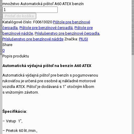
množstvo Automatická pištoľ A60 ATEX benzín
Pridať do košíka
Katalógové číslo:
F00613020
Pištole pre benzínové
čerpadla
,
Pištole pre benzínové čerpadlá
,
Pištole pre
benzínové nádrže
,
Príslušenstvo pre benzínové čerpadla
,
Príslušenstvo pre benzínové nádrže
Značka:
PIUSI
Share
0
Popis produktu
Automatická výdajná pištoľ na benzín A60 ATEX
Automatická výdajná pištoľ pre benzín s pogumovanou
rukoväťou je určená pre osobné aj nákladné motorové
vozidla ATEX. Pištoľ je dodávaná s 1ʺ otočným kĺbom
s vnútorným závitom.
Špecifikácia:
– Vstup 1″,
– Prietok 60 lit./min.,