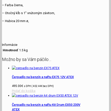
– Farba čierna,
– Otočný kĺb s 1″ vnútorným závitom,
– Hubica 20 mm ø,
Informácie
Hmotnosť
1.5 kg
Možno by sa Vám páčilo…
Čerpadlo na benzín a naftu EX75 12V ATEX
495.00
€
s DPH (
402.44
€
bez DPH)
Pridať do košíka
Čerpadlo na benzín a naftu Kit Drum EX50 230V
ATEX