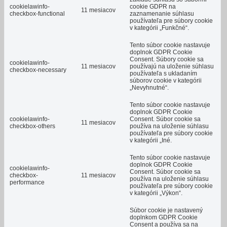
cookielawinfo-
cookie GDPR na
11 mesiacov
checkbox-functional
zaznamenanie súhlasu
používateľa pre súbory cookie
v kategórii „Funkčné“.
Tento súbor cookie nastavuje
doplnok GDPR Cookie
Consent.
Súbory cookie sa
cookielawinfo-
11 mesiacov
používajú na uloženie súhlasu
checkbox-necessary
používateľa s ukladaním
súborov cookie v kategórii
„Nevyhnutné“.
Tento súbor cookie nastavuje
doplnok GDPR Cookie
cookielawinfo-
Consent.
Súbor cookie sa
11 mesiacov
checkbox-others
používa na uloženie súhlasu
používateľa pre súbory cookie
v kategórii „Iné.
Tento súbor cookie nastavuje
doplnok GDPR Cookie
cookielawinfo-
Consent.
Súbor cookie sa
checkbox-
11 mesiacov
používa na uloženie súhlasu
performance
používateľa pre súbory cookie
v kategórii „Výkon“.
Súbor cookie je nastavený
doplnkom GDPR Cookie
Consent a používa sa na