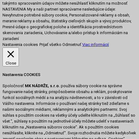
takýmto spracovaním údajov môžete nesúhlasiť kliknutím na možnosť
NASTAVENIA My a naši partneri spracúvame nasledujúce údaje:
Nevyhnutne potrebné súbory cookie, Personalizované reklamy a obsah,
meranie reklamy a obsahu, štatistiky cieľových skupín a vývoj produktov,
Presné údaje o geografickej polohe a identifikácia prostredníctvom
skenovania zariadenia, Uchovávanie a/alebo prístup k informáciám na
zariadení
Nastavenia cookies
Prijať všetko
Odmietnuť
Viac informácií
Close
Nastavenia COOKIES
Spoločnosť
MK NÁDRŽE, s.r.o.
používa súbory cookie na správne
fungovanie našej stránky, prispôsobenie obsahu a reklám, poskytovanie
funkcií sociálnych médií a na analýzu návštevnosti, a to v závislosti od
Vášho nastavenia. Informácie o používaní našej stránky tiež zdieľame s
našimi sociálnymi médiami, reklamnými a analytickými partnermi. Svoj
súhlas s použitím cookies na všetky účely udelíte kliknutím na „Súhlasiť so
všet.“, súhlasy s použitím na jednotlivé účely môžete udeliť v nastaveniach
kliknutím na „Nastavenia súborov cookie“. Ak s použitím cookies
nesúhlasíte, kliknite na „Odmietnuť“. Svoje rozhodnutia môžete kedykoľvek
zmeniť vyvolaním okna s nastaveniami kliknutím na odkaz „Cookies“