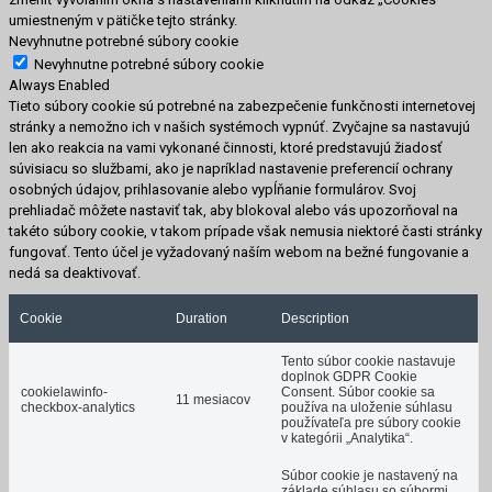
umiestneným v pätičke tejto stránky.
Nevyhnutne potrebné súbory cookie
Nevyhnutne potrebné súbory cookie
Always Enabled
Tieto súbory cookie sú potrebné na zabezpečenie funkčnosti internetovej
stránky a nemožno ich v našich systémoch vypnúť. Zvyčajne sa nastavujú
len ako reakcia na vami vykonané činnosti, ktoré predstavujú žiadosť
súvisiacu so službami, ako je napríklad nastavenie preferencií ochrany
osobných údajov, prihlasovanie alebo vypĺňanie formulárov. Svoj
prehliadač môžete nastaviť tak, aby blokoval alebo vás upozorňoval na
takéto súbory cookie, v takom prípade však nemusia niektoré časti stránky
fungovať. Tento účel je vyžadovaný naším webom na bežné fungovanie a
nedá sa deaktivovať.
Cookie
Duration
Description
Tento súbor cookie nastavuje
doplnok GDPR Cookie
cookielawinfo-
Consent. Súbor cookie sa
11 mesiacov
checkbox-analytics
používa na uloženie súhlasu
používateľa pre súbory cookie
v kategórii „Analytika“.
Súbor cookie je nastavený na
základe súhlasu so súbormi