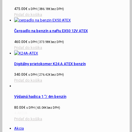
475.00
€
s DPH (
386.18
€
bez DPH)
Pridať do košíka
Čerpadlo na benzín a naftu EX50 12V ATEX
460.00
€
s DPH (
373.98
€
bez DPH)
Pridať do košíka
Digitálny prietokomer K24 A ATEX benzín
340.00
€
s DPH (
276.42
€
bez DPH)
Pridať do košíka
Výdajná hadica 1 “/ 4m benzín
80.00
€
s DPH (
65.04
€
bez DPH)
4 AKCIA
Pridať do košíka
Akcia