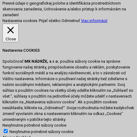
Presné údaje o geografickej polohe a identifikácia prostredníctvom
skenovania zariadenia, Uchovávanie a/alebo prístup k informáciám na
zariadení
Nastavenia cookies
Prijať všetko
Odmietnuť
Viac informácií
Close
Nastavenia COOKIES
Spoločnosť
MK NÁDRŽE, s.r.o.
používa súbory cookie na správne
fungovanie našej stránky, prispôsobenie obsahu a reklám, poskytovanie
funkcií sociálnych médií a na analýzu návštevnosti, a to v závislosti od
Vášho nastavenia. Informácie o používaní našej stránky tiež zdieľame s
našimi sociálnymi médiami, reklamnými a analytickými partnermi. Svoj
súhlas s použitím cookies na všetky účely udelíte kliknutím na „Súhlasiť so
všet.“, súhlasy s použitím na jednotlivé účely môžete udeliť v nastaveniach
kliknutím na „Nastavenia súborov cookie“. Ak s použitím cookies
nesúhlasíte, kliknite na „Odmietnuť“. Svoje rozhodnutia môžete kedykoľvek
zmeniť vyvolaním okna s nastaveniami kliknutím na odkaz „Cookies“
umiestneným v pätičke tejto stránky.
Nevyhnutne potrebné súbory cookie
Nevyhnutne potrebné súbory cookie