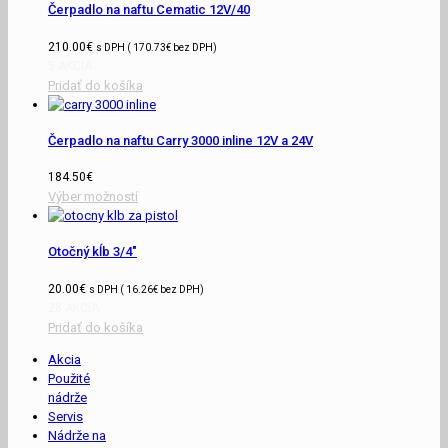
Čerpadlo na naftu Cematic 12V/40
210.00
€
s DPH (
170.73
€
bez DPH)
5 AKCIA
Pridať do košíka
Čerpadlo na naftu Carry 3000 inline 12V a 24V
184.50
€
Výber možností
Otočný kĺb 3/4″
20.00
€
s DPH (
16.26
€
bez DPH)
28 AKCIA
Pridať do košíka
Akcia
Použité
nádrže
Servis
Nádrže na