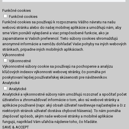
Funkčné cookies
Funkčné cookies
Funkčné cookies sa používajú k rozpoznaniu Vášho návratu na našu
webovú stránku alebo do našej mobilnej aplikácie a umožňujú nám, aby
sme Vám ponúkli vylepšené a viac prispôsobené funkcie, ako je
zapamätanie si Vašich preferencií. Tieto súbory cookies shromažďujú
anonymné informácie a nemôžu dohľadať Vaše pohyby na iných webových
stránkach, pripadne iných mobilných aplikáciach.
Výkonnostné
Výkonnostné
Výkonnostné súbory cookie sa používajú na pochopenie a analýzu
kľúčových indexov výkonnosti webovej stránky, čo pomáha pri
poskytovaní lepšej používateľskej skúsenosti pre návštevníkov.
Analytické
Analytické
Analytické a výkonnostné súbory nám umožňujú rozoznať a spočítať počet
úžívateľov a zhromažďovať informácie o tom, ako sú webové stránky a
aplikácie používané (napr. aký obsah úžívateľ navštevuje najčastejšie a či z
niektorých stránok užívateľ dostáva chybové hlásenia). To nám pomáha
zlepšovať spôsob, akým naše webové stránky a mobilné aplikácie
fungujú, napríklad Vám uľahčia nájdenie toho, čo hľadáte.
SAVE & ACCEPT