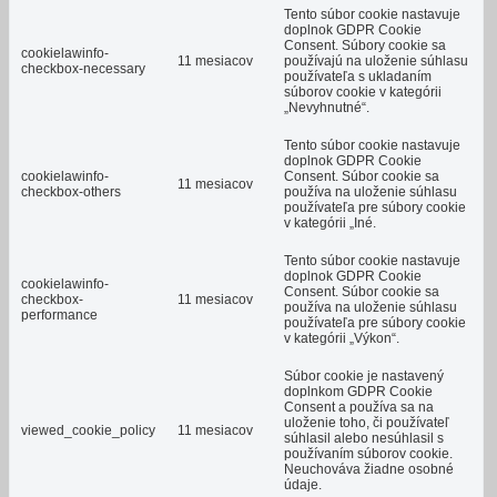
Tento súbor cookie nastavuje
doplnok GDPR Cookie
Consent.
Súbory cookie sa
cookielawinfo-
11 mesiacov
používajú na uloženie súhlasu
checkbox-necessary
používateľa s ukladaním
súborov cookie v kategórii
„Nevyhnutné“.
Tento súbor cookie nastavuje
doplnok GDPR Cookie
cookielawinfo-
Consent.
Súbor cookie sa
11 mesiacov
checkbox-others
používa na uloženie súhlasu
používateľa pre súbory cookie
v kategórii „Iné.
Tento súbor cookie nastavuje
doplnok GDPR Cookie
cookielawinfo-
Consent.
Súbor cookie sa
checkbox-
11 mesiacov
používa na uloženie súhlasu
performance
používateľa pre súbory cookie
v kategórii „Výkon“.
Súbor cookie je nastavený
doplnkom GDPR Cookie
Consent a používa sa na
uloženie toho, či používateľ
viewed_cookie_policy
11 mesiacov
súhlasil alebo nesúhlasil s
používaním súborov cookie.
Neuchováva žiadne osobné
údaje.