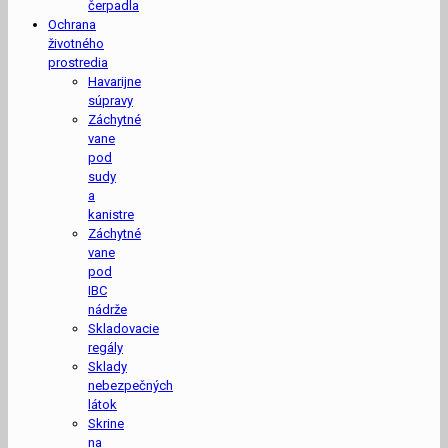
čerpadla
Ochrana
životného
prostredia
Havarijne
súpravy
Záchytné
vane
pod
sudy
a
kanistre
Záchytné
vane
pod
IBC
nádrže
Skladovacie
regály
Sklady
nebezpečných
látok
Skrine
na