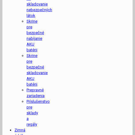
skladovanie
nebezpečných
látok
Skrine
pre
bezpečné
nabíjanie
AKU
batérii
Skrine
pre
bezpečné
skladovanie
AKU
batérii
Prepravné
zariadenia
Príslušenstvo
pre
sklady
a
regály
Zimná