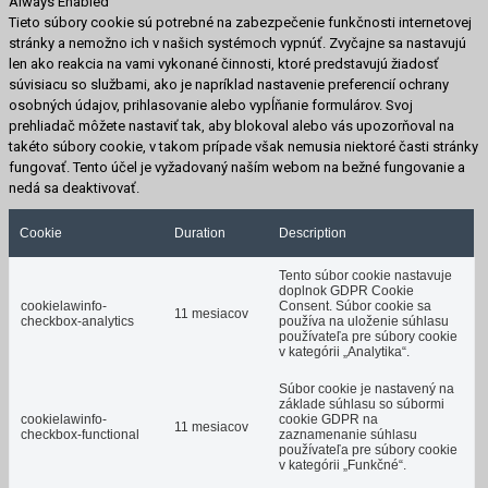
Always Enabled
Tieto súbory cookie sú potrebné na zabezpečenie funkčnosti internetovej
stránky a nemožno ich v našich systémoch vypnúť. Zvyčajne sa nastavujú
len ako reakcia na vami vykonané činnosti, ktoré predstavujú žiadosť
súvisiacu so službami, ako je napríklad nastavenie preferencií ochrany
osobných údajov, prihlasovanie alebo vypĺňanie formulárov. Svoj
prehliadač môžete nastaviť tak, aby blokoval alebo vás upozorňoval na
takéto súbory cookie, v takom prípade však nemusia niektoré časti stránky
fungovať. Tento účel je vyžadovaný naším webom na bežné fungovanie a
nedá sa deaktivovať.
Cookie
Duration
Description
Tento súbor cookie nastavuje
doplnok GDPR Cookie
cookielawinfo-
Consent. Súbor cookie sa
11 mesiacov
checkbox-analytics
používa na uloženie súhlasu
používateľa pre súbory cookie
v kategórii „Analytika“.
Súbor cookie je nastavený na
základe súhlasu so súbormi
cookielawinfo-
cookie GDPR na
11 mesiacov
checkbox-functional
zaznamenanie súhlasu
používateľa pre súbory cookie
v kategórii „Funkčné“.