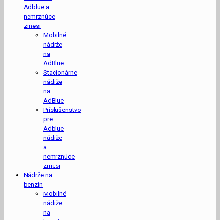
Adblue a
nemrznúce
zmesi
Mobilné
nádrže
na
AdBlue
Stacionárne
nádrže
na
AdBlue
Príslušenstvo
pre
Adblue
nádrže
a
nemrznúce
zmesi
Nádrže na
benzín
Mobilné
nádrže
na