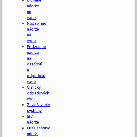
Mobilné
nádrže
na
vodu
Nadzemné
nádrže
na
vodu
Podzemné
nádrže
na
dažďovú
a
odpadovú
vodu
Čističky
odpadových
vôd
Zavlažovacie
systémy
IBC
nádrže
Príslušenstvo
nádrži