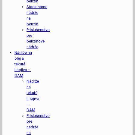
benzín
Stacionárne
nádrže
na
benzín
Príslušenstvo
pre
benzínové
nádrže
Nádrže na
olej a
tekuté
hnojivo –
DAM
Nádrže
na
tekuté
hnojivo
–
DAM
Príslušenstvo
pre
nádrže
na