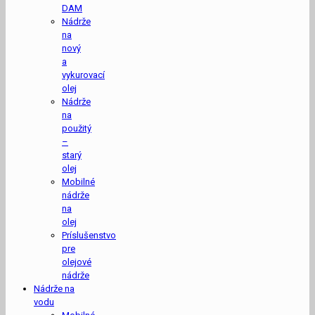
DAM
Nádrže
na
nový
a
vykurovací
olej
Nádrže
na
použitý
–
starý
olej
Mobilné
nádrže
na
olej
Príslušenstvo
pre
olejové
nádrže
Nádrže na
vodu