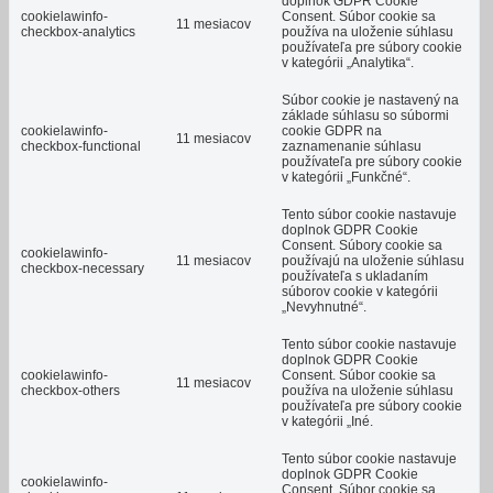
doplnok GDPR Cookie
cookielawinfo-
Consent. Súbor cookie sa
11 mesiacov
checkbox-analytics
používa na uloženie súhlasu
používateľa pre súbory cookie
v kategórii „Analytika“.
Súbor cookie je nastavený na
základe súhlasu so súbormi
cookielawinfo-
cookie GDPR na
11 mesiacov
checkbox-functional
zaznamenanie súhlasu
používateľa pre súbory cookie
v kategórii „Funkčné“.
Tento súbor cookie nastavuje
doplnok GDPR Cookie
Consent.
Súbory cookie sa
cookielawinfo-
11 mesiacov
používajú na uloženie súhlasu
checkbox-necessary
používateľa s ukladaním
súborov cookie v kategórii
„Nevyhnutné“.
Tento súbor cookie nastavuje
doplnok GDPR Cookie
cookielawinfo-
Consent.
Súbor cookie sa
11 mesiacov
checkbox-others
používa na uloženie súhlasu
používateľa pre súbory cookie
v kategórii „Iné.
Tento súbor cookie nastavuje
doplnok GDPR Cookie
cookielawinfo-
Consent.
Súbor cookie sa