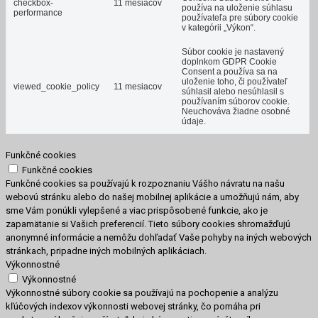
checkbox-
11 mesiacov
používa na uloženie súhlasu
performance
používateľa pre súbory cookie
v kategórii „Výkon“.
Súbor cookie je nastavený
doplnkom GDPR Cookie
Consent a používa sa na
uloženie toho, či používateľ
viewed_cookie_policy
11 mesiacov
súhlasil alebo nesúhlasil s
používaním súborov cookie.
Neuchováva žiadne osobné
údaje.
Funkčné cookies
Funkčné cookies
Funkčné cookies sa používajú k rozpoznaniu Vášho návratu na našu
webovú stránku alebo do našej mobilnej aplikácie a umožňujú nám, aby
sme Vám ponúkli vylepšené a viac prispôsobené funkcie, ako je
zapamätanie si Vašich preferencií. Tieto súbory cookies shromažďujú
anonymné informácie a nemôžu dohľadať Vaše pohyby na iných webových
stránkach, pripadne iných mobilných aplikáciach.
Výkonnostné
Výkonnostné
Výkonnostné súbory cookie sa používajú na pochopenie a analýzu
kľúčových indexov výkonnosti webovej stránky, čo pomáha pri