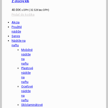
Z otočný kĺb
40.00
€
s DPH (
32.52
€
bez DPH)
Pridať do košíka
Akcia
Použité
nádrže
Servis
Nádrže na
naftu
Mobilné
nádrže
na
naftu
Plastové
nádrže
na
naftu
Oceľové
nádrže
na
naftu
Sklolaminátové