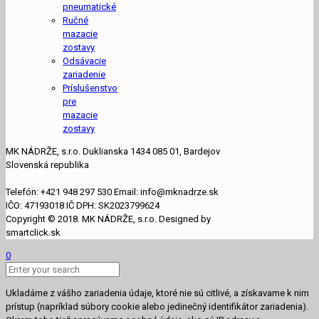
pneumatické
Ručné
mazacie
zostavy
Odsávacie
zariadenie
Príslušenstvo
pre
mazacie
zostavy
MK NÁDRŽE, s.r.o. Duklianska 1434 085 01, Bardejov
Slovenská republika
Telefón: +421 948 297 530 Email: info@mknadrze.sk
IČO: 47193018 IČ DPH: SK2023799624
Copyright © 2018. MK NÁDRŽE, s.r.o. Designed by
smartclick.sk
0
Ukladáme z vášho zariadenia údaje, ktoré nie sú citlivé, a získavame k nim
prístup (napríklad súbory cookie alebo jedinečný identifikátor zariadenia).