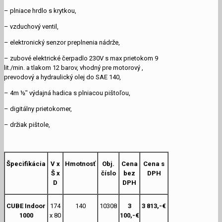
– plniace hrdlo s krytkou,
– vzduchový ventil,
– elektronický senzor preplnenia nádrže,
– zubové elektrické čerpadlo 230V s max prietokom 9
lit./min. a tlakom 12 barov, vhodný pre motorový ,
prevodový a hydraulický olej do SAE 140,
– 4m ½ʺ výdajná hadica s plniacou pištoľou,
– digitálny prietokomer,
– držiak pištole,
Špecifikácia
V x
Hmotnosť
Obj.
Cena
Cena s
Š x
číslo
bez
DPH
D
DPH
CUBE Indoor
174
140
10308
3
3 813,-€
1000
x 80
100,-€