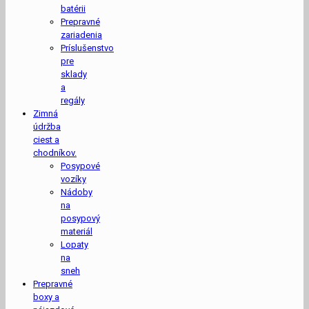
batérii
Prepravné
zariadenia
Príslušenstvo
pre
sklady
a
regály
Zimná
údržba
ciest a
chodníkov.
Posypové
vozíky
Nádoby
na
posypový
materiál
Lopaty
na
sneh
Prepravné
boxy a