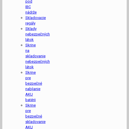
pod
IBC
nádrže
Skladovacie
regály
Sklady
nebezpečných
látok
Skrine
na
skladovanie
nebezpečných
látok
Skrine
pre
bezpečné
nabíjanie
AKU
batérii
Skrine
pre
bezpečné
skladovanie
AKU