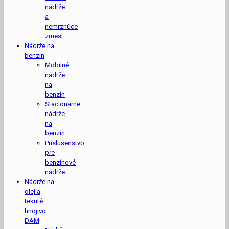
nádrže
a
nemrznúce
zmesi
Nádrže na
benzín
Mobilné
nádrže
na
benzín
Stacionárne
nádrže
na
benzín
Príslušenstvo
pre
benzínové
nádrže
Nádrže na
olej a
tekuté
hnojivo –
DAM