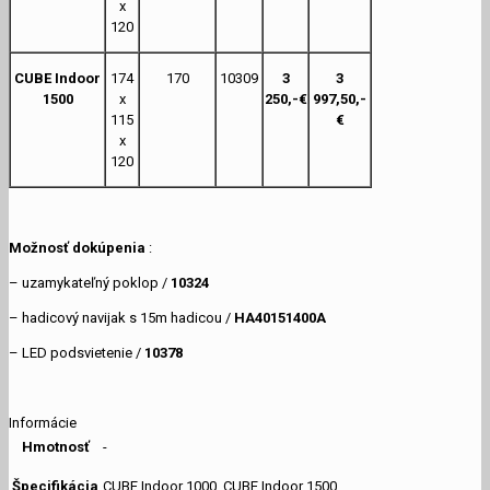
x
120
CUBE Indoor
174
170
10309
3
3
1500
x
250,-€
997,50,-
115
€
x
120
Možnosť dokúpenia
:
– uzamykateľný poklop /
10324
– hadicový navijak s 15m hadicou /
HA40151400A
– LED podsvietenie /
10378
Informácie
Hmotnosť
-
Špecifikácia
CUBE Indoor 1000, CUBE Indoor 1500