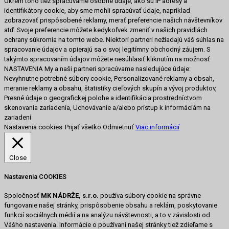
Okrem toho tiež spracúvame osobné údaje, ako sú IP adresy a
identifikátory cookie, aby sme mohli spracúvať údaje, napríklad
zobrazovať prispôsobené reklamy, merať preferencie našich návštevníkov
atď. Svoje preferencie môžete kedykoľvek zmeniť v našich pravidlách
ochrany súkromia na tomto webe. Niektorí partneri nežiadajú váš súhlas na
spracovanie údajov a opierajú sa o svoj legitímny obchodný záujem. S
takýmto spracovaním údajov môžete nesúhlasiť kliknutím na možnosť
NASTAVENIA My a naši partneri spracúvame nasledujúce údaje:
Nevyhnutne potrebné súbory cookie, Personalizované reklamy a obsah,
meranie reklamy a obsahu, štatistiky cieľových skupín a vývoj produktov,
Presné údaje o geografickej polohe a identifikácia prostredníctvom
skenovania zariadenia, Uchovávanie a/alebo prístup k informáciám na
zariadení
Nastavenia cookies
Prijať všetko
Odmietnuť
Viac informácií
Close
Nastavenia COOKIES
Spoločnosť
MK NÁDRŽE, s.r.o.
používa súbory cookie na správne
fungovanie našej stránky, prispôsobenie obsahu a reklám, poskytovanie
funkcií sociálnych médií a na analýzu návštevnosti, a to v závislosti od
Vášho nastavenia. Informácie o používaní našej stránky tiež zdieľame s