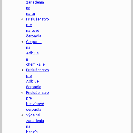
zariadenia
na
naftu
Príslušenstvo
pre
naftové
čerpadla
Čerpadla
na
Adblue
a
chemikálie
Príslušenstvo
pre
Adblue
čerpadla
Príslušenstvo
pre
benzínové
čerpadlá
Výdajné
zariadenia
na
benzín