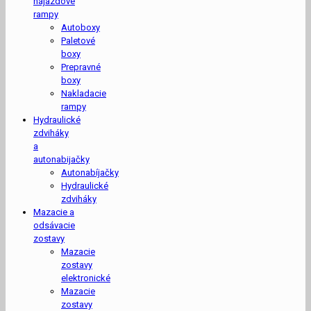
nájazdové
rampy
Autoboxy
Paletové
boxy
Prepravné
boxy
Nakladacie
rampy
Hydraulické
zdviháky
a
autonabijačky
Autonabíjačky
Hydraulické
zdviháky
Mazacie a
odsávacie
zostavy
Mazacie
zostavy
elektronické
Mazacie
zostavy