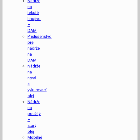
Nádrže
na
tekuté
hnojivo
–
DAM
Príslušenstvo
pre
nádrže
na
DAM
Nádrže
na
nový
a
vykurovací
olej
Nádrže
na
použitý
–
starý
olej
Mobilné