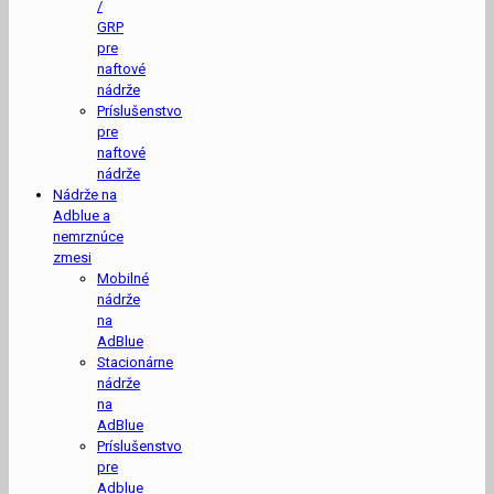
/
GRP
pre
naftové
nádrže
Príslušenstvo
pre
naftové
nádrže
Nádrže na
Adblue a
nemrznúce
zmesi
Mobilné
nádrže
na
AdBlue
Stacionárne
nádrže
na
AdBlue
Príslušenstvo
pre
Adblue