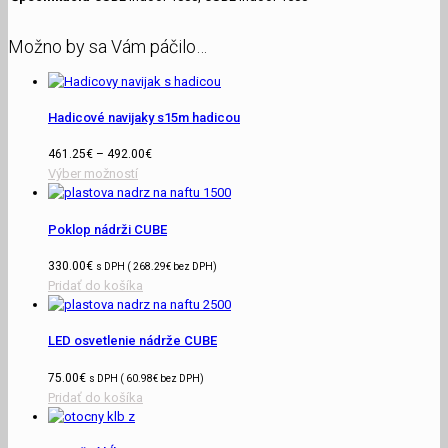
Možno by sa Vám páčilo…
Hadicové navijaky s15m hadicou
461.25
€
–
492.00
€
Výber možností
Poklop nádrži CUBE
330.00
€
s DPH (
268.29
€
bez DPH)
Pridať do košíka
LED osvetlenie nádrže CUBE
75.00
€
s DPH (
60.98
€
bez DPH)
Pridať do košíka