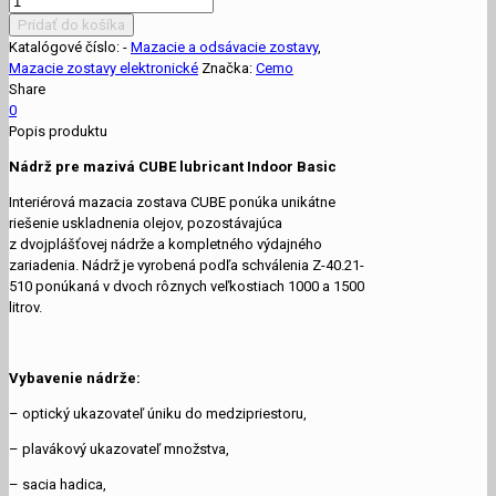
Pridať do košíka
Katalógové číslo:
-
Mazacie a odsávacie zostavy
,
Mazacie zostavy elektronické
Značka:
Cemo
Share
0
Popis produktu
Nádrž pre mazivá CUBE lubricant Indoor Basic
Interiérová mazacia zostava CUBE ponúka unikátne
riešenie uskladnenia olejov, pozostávajúca
z dvojplášťovej nádrže a kompletného výdajného
zariadenia. Nádrž je vyrobená podľa schválenia Z-40.21-
510 ponúkaná v dvoch rôznych veľkostiach 1000 a 1500
litrov.
Vybavenie nádrže:
– optický ukazovateľ úniku do medzipriestoru,
– plavákový ukazovateľ množstva,
– sacia hadica,