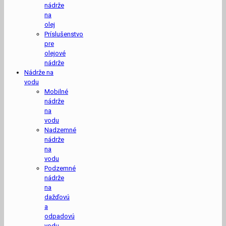
nádrže
na
olej
Príslušenstvo
pre
olejové
nádrže
Nádrže na
vodu
Mobilné
nádrže
na
vodu
Nadzemné
nádrže
na
vodu
Podzemné
nádrže
na
dažďovú
a
odpadovú
vodu