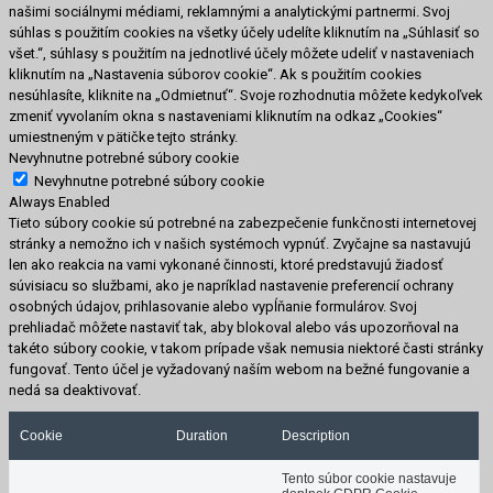
našimi sociálnymi médiami, reklamnými a analytickými partnermi. Svoj
súhlas s použitím cookies na všetky účely udelíte kliknutím na „Súhlasiť so
všet.“, súhlasy s použitím na jednotlivé účely môžete udeliť v nastaveniach
kliknutím na „Nastavenia súborov cookie“. Ak s použitím cookies
nesúhlasíte, kliknite na „Odmietnuť“. Svoje rozhodnutia môžete kedykoľvek
zmeniť vyvolaním okna s nastaveniami kliknutím na odkaz „Cookies“
umiestneným v pätičke tejto stránky.
Nevyhnutne potrebné súbory cookie
Nevyhnutne potrebné súbory cookie
Always Enabled
Tieto súbory cookie sú potrebné na zabezpečenie funkčnosti internetovej
stránky a nemožno ich v našich systémoch vypnúť. Zvyčajne sa nastavujú
len ako reakcia na vami vykonané činnosti, ktoré predstavujú žiadosť
súvisiacu so službami, ako je napríklad nastavenie preferencií ochrany
osobných údajov, prihlasovanie alebo vypĺňanie formulárov. Svoj
prehliadač môžete nastaviť tak, aby blokoval alebo vás upozorňoval na
takéto súbory cookie, v takom prípade však nemusia niektoré časti stránky
fungovať. Tento účel je vyžadovaný naším webom na bežné fungovanie a
nedá sa deaktivovať.
Cookie
Duration
Description
Tento súbor cookie nastavuje