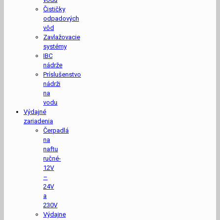
Čističky
odpadových
vôd
Zavlažovacie
systémy
IBC
nádrže
Príslušenstvo
nádrži
na
vodu
Výdajné
zariadenia
Čerpadlá
na
naftu
ručné-
12V
–
24V
a
230V
Výdajne