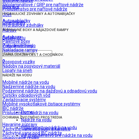
Oceľové nádrže
Sklolaminátové / GRP pre naftové nádrže
Doprava
Príslušenstvo pre naftové nádrže
HYDRAULICKÉ ZDVIHÁKY A AUTONABIJAČKY
Účet
Autonabíjačky
Objednávky
Hydraulické zdviháky
PREPRAVNÉ BOXY A NÁJAZDOVÉ RAMPY
Adresy
Autoboxy
Detaily účtu
Paletové boxy
Prepravné boxy
Zabudnuté heslo
Nakladacie rampy
ZIMNÁ ÚDRŽBA CIEST A CHODNÍKOV.
0
Posypové vozíky
Nádoby na posypový materiál
Lopaty na sneh
NÁDRŽE NA VODU
Mobilné nádrže na vodu
Nadzemné nádrže na vodu
Podzemné nádrže na dažďovú a odpadovú vodu
Čističky odpadových vôd
Zavlažovacie systémy
Mobilné vysokotlakové čistiace systémy
IBC nádrže
Home
Príslušenstvo nádrži na vodu
OCHRANA ŽIVOTNÉHO PROSTREDIA
Nádrže na vodu
Havarijne súpravy
Príslušenstvo nádrži na vodu
Záchytné vane pod sudy a kanistre
Záchytné vane pod IBC nádrže
Iné príslušenstvo pre nádrže na vodu
Skladovacie regály