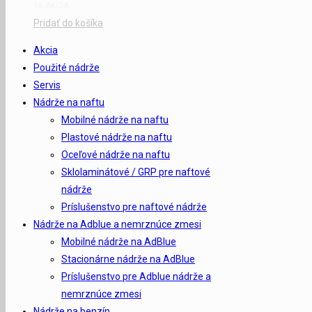
16 AKCIA
Pridať do košíka
Akcia
Použité nádrže
Servis
Nádrže na naftu
Mobilné nádrže na naftu
Plastové nádrže na naftu
Oceľové nádrže na naftu
Sklolaminátové / GRP pre naftové
nádrže
Príslušenstvo pre naftové nádrže
Nádrže na Adblue a nemrznúce zmesi
Mobilné nádrže na AdBlue
Stacionárne nádrže na AdBlue
Príslušenstvo pre Adblue nádrže a
nemrznúce zmesi
Nádrže na benzín