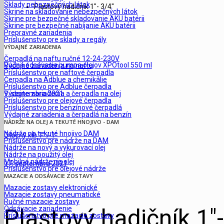
Sklady nebezpečných látok
Plastový hadičník 1″- 3/4″
Skrine na skladovanie nebezpečných látok
Skrine pre bezpečné skladovanie AKU batérii
Skrine pre bezpečné nabíjanie AKU batérii
Prepravné zariadenia
Príslušenstvo pre sklady a regály
VÝDAJNÉ ZARIADENIA
Čerpadlá na naftu ručné 12-24-230V
Ručná odsávacia pumpa olejov XPOtool 550 ml
Výdajné zariadenia na naftu
Príslušenstvo pre naftové čerpadla
Čerpadla na Adblue a chemikálie
Príslušenstvo pre Adblue čerpadla
Výdajne zariadenia a čerpadla na olej
9. septembra 2021
Príslušenstvo pre olejové čerpadla
Príslušenstvo pre benzínové čerpadlá
Výdajné zariadenia a čerpadlá na benzín
NÁDRŽE NA OLEJ A TEKUTÉ HNOJIVO - DAM
Nádrže na tekuté hnojivo DAM
Otočný kĺb 1″ / 1″
Príslušenstvo pre nádrže na DAM
Nádrže na nový a vykurovací olej
Nádrže na použitý olej
Mobilné nádrže na olej
17. septembra 2021
Príslušenstvo pre olejové nádrže
MAZACIE A ODSÁVACIE ZOSTAVY
Mazacie zostavy elektronické
Mazacie zostavy pneumatické
Ručné mazacie zostavy
Plastový hadičník 1″-
Odsávacie zariadenie
Príslušenstvo pre mazacie zostavy