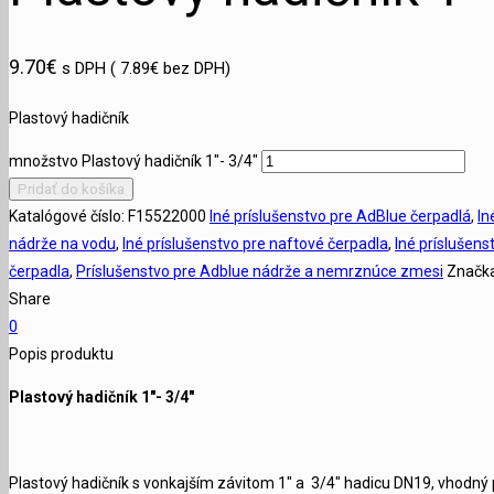
9.70
€
s DPH (
7.89
€
bez DPH)
Plastový hadičník
množstvo Plastový hadičník 1"- 3/4"
Pridať do košíka
Katalógové číslo:
F15522000
Iné príslušenstvo pre AdBlue čerpadlá
,
In
nádrže na vodu
,
Iné príslušenstvo pre naftové čerpadla
,
Iné príslušens
čerpadla
,
Príslušenstvo pre Adblue nádrže a nemrznúce zmesi
Značk
Share
0
Popis produktu
Plastový hadičník 1″- 3/4″
Plastový hadičník s vonkajším závitom 1″ a 3/4″ hadicu DN19, vhodný 