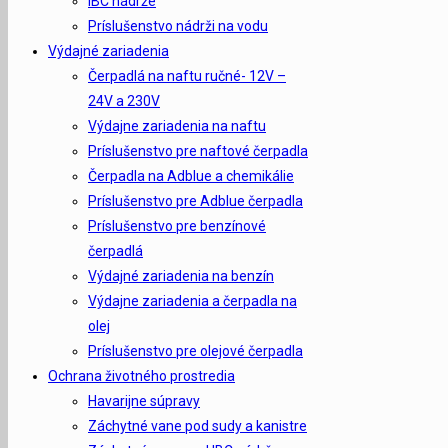
IBC nádrže
Príslušenstvo nádrži na vodu
Výdajné zariadenia
Čerpadlá na naftu ručné- 12V –
24V a 230V
Výdajne zariadenia na naftu
Príslušenstvo pre naftové čerpadla
Čerpadla na Adblue a chemikálie
Príslušenstvo pre Adblue čerpadla
Príslušenstvo pre benzínové
čerpadlá
Výdajné zariadenia na benzín
Výdajne zariadenia a čerpadla na
olej
Príslušenstvo pre olejové čerpadla
Ochrana životného prostredia
Havarijne súpravy
Záchytné vane pod sudy a kanistre