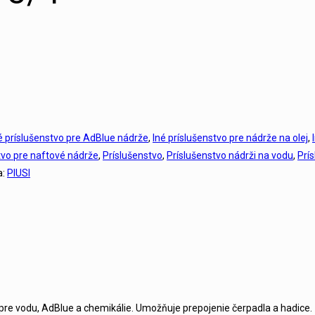
é príslušenstvo pre AdBlue nádrže
,
Iné príslušenstvo pre nádrže na olej
,
tvo pre naftové nádrže
,
Príslušenstvo
,
Príslušenstvo nádrži na vodu
,
Prí
a:
PIUSI
pre vodu, AdBlue a chemikálie. Umožňuje prepojenie čerpadla a hadice.