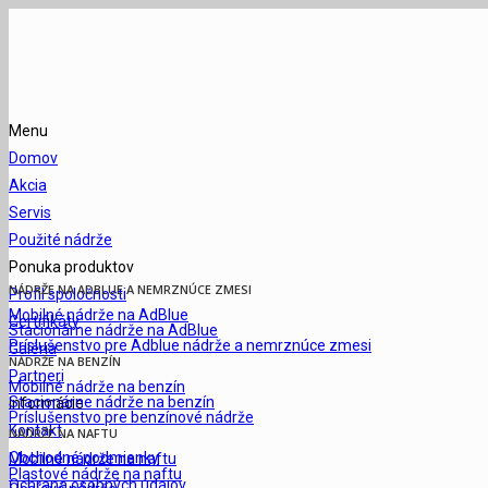
Menu
Domov
Akcia
Servis
Použité nádrže
Ponuka produktov
NÁDRŽE NA ADBLUE A NEMRZNÚCE ZMESI
Profil spoločnosti
Mobilné nádrže na AdBlue
Certifikáty
Stacionárne nádrže na AdBlue
Príslušenstvo pre Adblue nádrže a nemrznúce zmesi
Galéria
NÁDRŽE NA BENZÍN
Partneri
Mobilné nádrže na benzín
Stacionárne nádrže na benzín
Informácie
Príslušenstvo pre benzínové nádrže
Kontakt
NÁDRŽE NA NAFTU
Obchodné podmienky
Mobilné nádrže na naftu
Plastové nádrže na naftu
Ochrana osobných údajov