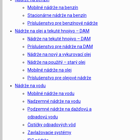
Mobilné nádrže na benzín
Stacionárne nádrže na benzín
Príslušenstvo pre benzínové nádrže
Nádrže na olej a tekuté hnojivo – DAM
Nádrže na tekuté hnojivo – DAM
Príslušenstvo pre nádrže na DAM
Nádrže na nový a vykurovací olej
Nádrže na použitý – starý olej
Mobilné nádrže na olej
Príslušenstvo pre olejové nádrže
Nádrže na vodu
Mobilné nádrže na vodu
Nadzemné nádrže na vodu
Podzemné nádrže na dažďovú a
odpadovú vodu
Čističky odpadových vôd
Zavlažovacie systémy