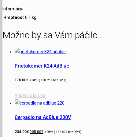
Informácie
Hmotnosť
0.1 kg
Možno by sa Vám páčilo…
Prietokomer K24 AdBlue
170.00
€
s DPH (
138.21
€
bez DPH)
4 AKCIA
Pridať do košíka
Čerpadlo na AdBlue 230V
234.00
€
205.00
€
s DPH (
166.67
€
bez DPH)